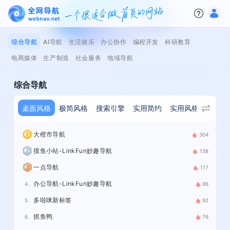
综合导航
AI导航
生活娱乐
办公协作
编程开发
科研教育
电商媒体
生产制造
社会服务
地域导航
综合导航
桌面风格
极简风格
搜索引擎
实用简约
实用风格
传统导
大橙市导航
304
摸鱼小站-LinkFun妙趣导航
138
一点导航
117
办公导航-LinkFun妙趣导航
4.
96
多啦咪新标签
5.
92
抓鱼鸭
6.
76