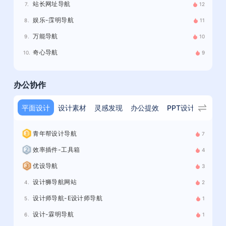
站长网址导航
7.
12
娱乐-霂明导航
8.
11
万能导航
9.
10
奇心导航
10.
9
办公协作
平面设计
设计素材
灵感发现
办公提效
PPT设计
在线工
青年帮设计导航
7
效率插件-工具箱
4
优设导航
3
设计狮导航网站
4.
2
设计师导航-E设计师导航
5.
1
设计-霖明导航
6.
1