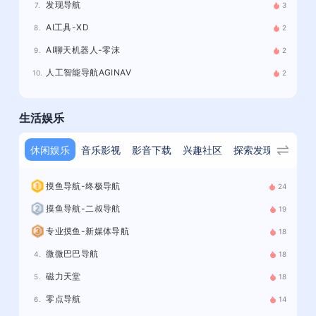
发现导航
7.
3
AI工具-XD
8.
2
AI聊天机器人-零沫
9.
2
人工智能导航AGINAV
10.
2
生活娱乐
休闲娱乐
音乐影视
影音下载
兴趣社区
探索发现
二次元
摸鱼导航-终极导航
24
摸鱼导航-二叔导航
19
专业摸鱼-新媒体导航
18
微微巴巴导航
4.
18
磁力天堂
5.
18
零点导航
6.
14