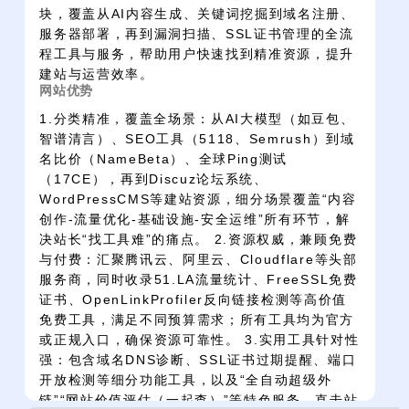
块，覆盖从AI内容生成、关键词挖掘到域名注册、
服务器部署，再到漏洞扫描、SSL证书管理的全流
程工具与服务，帮助用户快速找到精准资源，提升
建站与运营效率。
网站优势
1.分类精准，覆盖全场景：从AI大模型（如豆包、
智谱清言）、SEO工具（5118、Semrush）到域
名比价（NameBeta）、全球Ping测试
（17CE），再到Discuz论坛系统、
WordPressCMS等建站资源，细分场景覆盖“内容
创作-流量优化-基础设施-安全运维”所有环节，解
决站长“找工具难”的痛点。 2.资源权威，兼顾免费
与付费：汇聚腾讯云、阿里云、Cloudflare等头部
服务商，同时收录51.LA流量统计、FreeSSL免费
证书、OpenLinkProfiler反向链接检测等高价值
免费工具，满足不同预算需求；所有工具均为官方
或正规入口，确保资源可靠性。 3.实用工具针对性
强：包含域名DNS诊断、SSL证书过期提醒、端口
开放检测等细分功能工具，以及“全自动超级外
链”“网站价值评估（一起查）”等特色服务，直击站