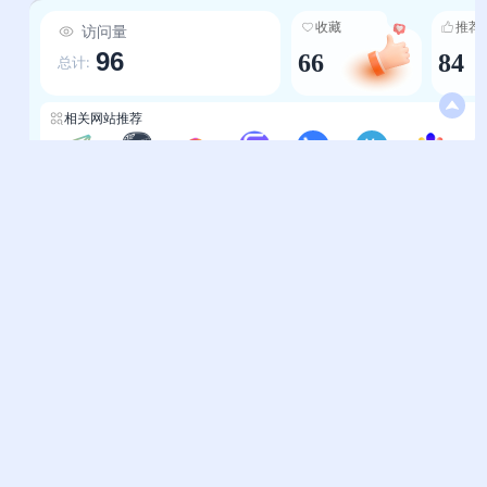
长日常运营中的具体问题（如外链效率、网站估
收藏
推荐
访问量
值）。 4.适配不同用户层级：从新手友好的“SEO
96
66
84
小工具合集”“在线WP安全检测”，到资深站长需要
总计:
的“BestTrace链路追踪”“SemrushSEO工具箱”，
兼顾入门与专业需求，降低技术门槛。 5.实时性与
相关网站推荐
有效性：对收录工具动态更新（如标
注“Backlinkwatch【关站】”），确保资源时效
北陌导航网
站长导航-霈明导航
站长导航-爱分享导航
站长导航-三维导航
站长导航-一流导航
站长导航-终极导航
站长导航-openi
性；整合百度安全指数、Scamadviser等安全工
具，为网站运营保驾护航。
帮助中心
站长通道
问题反馈
站点提交
服务条款
关于我们
隐私政策
联系我们
友情链接
妙易典
上班人导航
花猫导航
神马AI导航
办公人导航
终极导航