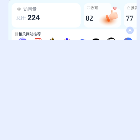
本，尤其适合需要高频查找电子书的用户； 4.经典
收藏
推荐
访问量
资源延续性：对于曾依赖ZLibrary资源的用户而
224
82
77
言，Ylibrary承接了ZLibrary的优质资源脉络，避
总计:
免了因平台变动导致的资源流失问题，为用户保留
了找好书、找全书的经典体验，同时补充了
相关网站推荐
Superlib的500万册资源，进一步丰富了资源维
度。
三维导航-3wdh
西贝导航
快导航网
上网导航-OpenI
葫芦导航
金星导航
一个框导航
识酷吧导航
帮助中心
站长通道
问题反馈
站点提交
服务条款
关于我们
隐私政策
联系我们
友情链接
妙易典
上班人导航
花猫导航
神马AI导航
办公人导航
终极导航