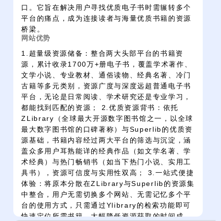
口。它旨在解决用户寻找优质电子书时需辗转多个
平台的痛点，成为连接读者与海量优质书籍的资源
桥梁。
网站优势
1.超量级资源储备：整合两大头部平台的书籍资
源，累计收录1700万+册电子书，覆盖学术著作、
文学小说、专业教材、通俗读物、经典名著、冷门
古籍等多元类别，资源广度与深度远超普通电子书
平台，无论是日常阅读、学术研究还是专业学习，
都能找到匹配的资源； 2.优质资源背书：依托
ZLibrary（全球最大开源数字图书馆之一，以全球
最大数字图书馆的口碑著称）与Superlib的优质资
源基础，书籍内容经过两大平台的筛选与沉淀，涵
盖众多用户耳熟能详的经典作品（如文学名著、学
术经典）与热门畅销书（如当下热门小说、实用工
具书），资源可信度与实用性双高； 3.一站式便捷
体验：将原本分散在ZLibrary与Superlib的资源集
中整合，用户无需切换多个网站、无需记忆多个平
台的使用方式，只需通过Ylibrary的检索功能即可
快速定位所需书籍，大幅降低资源获取的时间成