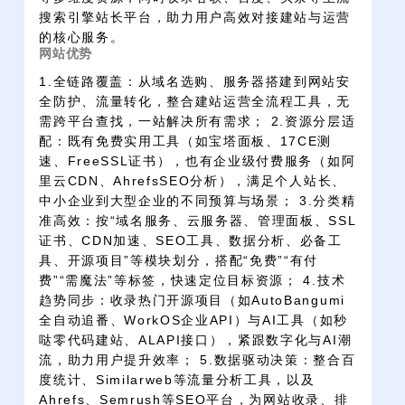
搜索引擎站长平台，助力用户高效对接建站与运营
的核心服务。
网站优势
1.全链路覆盖：从域名选购、服务器搭建到网站安
全防护、流量转化，整合建站运营全流程工具，无
需跨平台查找，一站解决所有需求； 2.资源分层适
配：既有免费实用工具（如宝塔面板、17CE测
速、FreeSSL证书），也有企业级付费服务（如阿
里云CDN、AhrefsSEO分析），满足个人站长、
中小企业到大型企业的不同预算与场景； 3.分类精
准高效：按“域名服务、云服务器、管理面板、SSL
证书、CDN加速、SEO工具、数据分析、必备工
具、开源项目”等模块划分，搭配“免费”“有付
费”“需魔法”等标签，快速定位目标资源； 4.技术
趋势同步：收录热门开源项目（如AutoBangumi
全自动追番、WorkOS企业API）与AI工具（如秒
哒零代码建站、ALAPI接口），紧跟数字化与AI潮
流，助力用户提升效率； 5.数据驱动决策：整合百
度统计、Similarweb等流量分析工具，以及
Ahrefs、Semrush等SEO平台，为网站收录、排