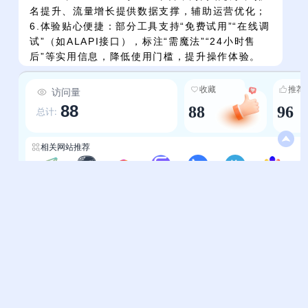
名提升、流量增长提供数据支撑，辅助运营优化；
6.体验贴心便捷：部分工具支持“免费试用”“在线调
试”（如ALAPI接口），标注“需魔法”“24小时售
后”等实用信息，降低使用门槛，提升操作体验。
收藏
推荐
访问量
88
88
96
总计:
相关网站推荐
北陌导航网
站长导航-霈明导航
站长导航-爱分享导航
站长导航-三维导航
站长导航-一流导航
站长导航-终极导航
站长导航-openi
帮助中心
站长通道
问题反馈
站点提交
服务条款
关于我们
隐私政策
联系我们