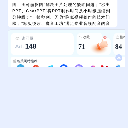
图、图可丽抠图”解决图片处理的繁琐问题；“秒出
PPT、ChatPPT”将PPT制作时间从小时级压缩到
分钟级；“一帧秒创、闪剪”降低视频创作的技术门
槛；“标贝悦读、魔音工坊”满足专业音频配音的音
色、节奏需求；“通义灵码、C知道”帮助程序员快
速解决代码问题。用户通过导航可直接找到“能解
收藏
推荐
访问量
决具体问题”的工具，避免试错成本。-前沿与实用
148
71
84
总计:
结合，保持工具时效性：不仅收录成熟的AI工具，
还覆盖虚拟形象（换脸科技、万兴播爆）、AI提示
语（词魂、AiShort、7AAI绘画资源站）等AI前沿
相关网站推荐
应用方向，让用户接触到AI技术的最新进展；同
时，工具库中的产品均为市面上用户评价好、活跃
终极AI导航
AI导航-好狗导航
智选AI网
图钉ai导航
AI导航-aidh
发现AI
AI工具箱-aiodt
AInavdh
度高的选项，确保工具的可靠性与使用体验，避免
收录“僵尸工具”。
帮助中心
站长通道
问题反馈
站点提交
服务条款
关于我们
隐私政策
联系我们