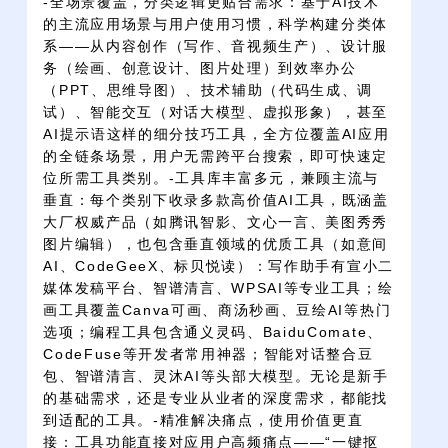
-全场景覆盖，分类逻辑更贴合需求：基于AI技术
的主流应用场景与用户使用习惯，科学构建分类体
系——从内容创作（写作、音视频生产）、设计服
务（绘画、创意设计、图片处理）到效率办公
（PPT、思维导图）、技术辅助（代码生成、调
试）、智能交互（对话大模型、虚拟形象），甚至
AI提示语这样的细分技巧工具，全方位覆盖AI应用
的全链条场景，用户无需跨平台搜索，即可快速定
位所需工具类别。-工具库丰富多元，兼顾主流与
垂直：每个类别下收录多款高价值AI工具，既涵盖
大厂权威产品（如腾讯智影、文心一言、美图秀秀
图片编辑），也包含垂直领域的优质工具（如意间
AI、CodeGeeX、标贝悦读）：写作助手有宣小二
媒体发稿平台、智谱清言、WPSAI等专业工具；绘
画工具覆盖Canva可画、商汤秒画、豆绘AI等热门
选项；编程工具包含通义灵码、BaiduComate、
CodeFuse等开发者常用神器；智能对话整合豆
包、智谱清言、灵沐AI等头部大模型。无论是新手
的基础需求，还是专业从业者的深度需求，都能找
到适配的工具。-精准解决痛点，使用价值更直
接：工具功能直接对应用户高频痛点——“一键抠