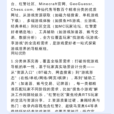
台、红警社区、Minecraft官网、GeoGuessr、
Chess.com、神仙代售等数百个精准分类的优质
网址。从游戏资源获取（如磁力链搜索、单机游戏
下载）、多端游戏体验（如摸鱼H5游戏、云游戏、
经典单机）到社区交流（如MC玩家论坛、红警爱
好者栖息地）、工具辅助（如游戏加速器、账号交
易、数据分析），全方位覆盖玩家“找游戏-玩游戏-
享游戏”的全流程需求，是游戏爱好者一站式探索
游戏世界的导航枢纽。
网站优势
1.分类体系完善，覆盖全场景需求：打破传统游戏
导航的单一性，基于玩家真实场景设计分类——
从“资源入口”（BT磁力、网盘搜索）到“游戏形
态”（在线/单机/网络/网页/棋牌），再到“辅助工
具”（加速器、账号交易、记牌器），每一类都精
准匹配玩家不同阶段的需求，比如“摸鱼小游戏”解
决工作间隙轻娱乐，“红警社区”聚焦经典RTS玩家
的交流与资源分享。 2.资源质量过硬，兼顾经典与
热门：收录内容既包含红警2、超级马里奥64等承
载情怀的经典游戏资源，也覆盖黑神话：悟空官