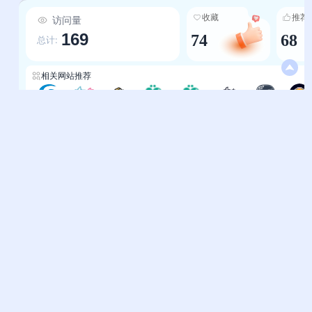
网、咪咕快游（云游戏）等当下热门游戏动态；既
收藏
推荐
访问量
有磁力蜘蛛、蓝菊花搜索等实用工具，也有
169
74
68
Chess.com、Online-Go等专业棋牌平台，每一
总计:
条网址均经过筛选，确保资源的可靠性与实用性。
3.用户视角设计，体验高效便捷：将分散在互联网
相关网站推荐
的游戏资源集中整合，玩家无需跨平台逐一寻找
——想找“在线玩的H5游戏”可直接进入“在线游
游戏-库搜
668游戏仓库
机地游戏
虚拟游乐园-boomcatcher
摸鱼-虚拟游乐园
游戏盒子-ACG导航
游戏-霂明导航
头号联
戏”板块，想找“红警mod”可直达“红警社区”，想交
易游戏账号可点击“神仙代售”，清晰的分类让资源
获取效率大幅提升。 4.内容更新及时，保持鲜活
帮助中心
站长通道
度：紧跟游戏行业动态，收录2024年最新的影视
问题反馈
站点提交
游戏资源（如百思派电影网）、热门游戏官网（如
黑神话：悟空）及实用工具（如天顶围棋单文件
服务条款
关于我们
版），确保玩家能第一时间获取最新的游戏信息与
隐私政策
联系我们
资源。 5.垂直社区联动，强化玩家连接：不仅提供
游戏资源导航，更链接了MineBBS（MC玩家社
友情链接
区）、苦力怕论坛（我的世界基岩版）、红警社区
妙易典
上班人导航
等垂直玩家社群，让玩家在获取资源的同时，能找
到同好交流，强化游戏的社交属性。
花猫导航
神马AI导航
办公人导航
终极导航