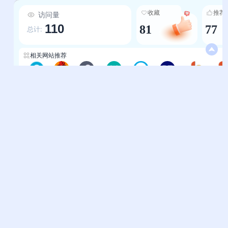
型）”“Free3D（全球免费素材）”，确保资源的可
收藏
推荐
访问量
信度与实用性。 3.分类够精准，查找效率最大化：
110
81
77
按CG创作逻辑细分板块，如“学习教程”分“设计软
总计:
件（AE、AI）”“高端CG（Maya、3dmax）”“字
幕资源（CGSUB）”；“素材资源”分“3D模型”“视
相关网站推荐
频素材”“音效采样”“AE模板”，每个板块下直接关
联具体优质平台，避免用户“跨站搜索的繁琐”，实
青年帮设计导航
优设导航
导航-云端设计
设计工具-卖家导航网
PICKFREE
设计-REWORK导航
界面设计—小呆导航
现“需求-资源”的快速匹配。 4.服务够实用，解决
创作痛点：不仅是资源导航，更整合了CG从业者
的刚需服务——如“云渲染平台”集合
帮助中心
站长通道
Renderbus（国内最大自助渲染农场）、渲风渲
问题反馈
站点提交
染（56核心专业服务器），解决大型项目“渲染
慢、成本高”的问题；“求职招聘”连接火星招聘
服务条款
关于我们
（UI/影视后期专场）、云艺术人（动画游戏垂直
隐私政策
联系我们
招聘），精准匹配人才与企业；“兼职外包”整合猪
八戒、时间财富网，让设计师的技能直接转化为收
友情链接
入。 5.免费资源多，降低入门门槛：收录大量免
妙易典
上班人导航
费/开源资源——如blender（开源三维软件）、
CG王国（无需注册的免费3D模型）、
花猫导航
神马AI导航
Free3D（免费素材下载）、MSDN我告诉你（原
办公人导航
终极导航