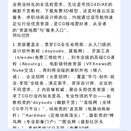
业商业转化的全流程需求。无论是寻找C4D/AE的
幽默干货教程、下载免费3D模型，还是对接云渲染
服务、求职动画设计师岗位，均能通过该导航快速
定位行业优质资源，是CG领域爱好者、从业者
的“资源地图”与“服务入口”。
网站优势
1.资源覆盖全，贯穿CG全生命周期：从入门级的
设计软件教程（doyoudo、翼狐网）、开源工具
（blender免费三维软件），到专业级的高端CG课
程（Aboutcg）、电影级特效资源（VFXnews的
Nuke交流），再到商业端的兼职外包（猪八
戒）、企业招聘（火星招聘），覆盖“学习-创作-就
业-变现”全链条，满足新手、资深设计师、企业的
不同需求。 2.内容够权威，聚合头部优质资源：收
录了CG行业内知名度高、专业性强的平台——如
教程类的“doyoudo（幽默干货）”“直线网（全球
CG学习平台）”，动画类的“皮克斯（电脑动画标
杆）”“Aardman（定格动画顶尖）”，摄影类的“蜂
鸟网（专业影像门户）”“图虫网（摄影社区头
部）”，素材类的“CG王国（免费3D模