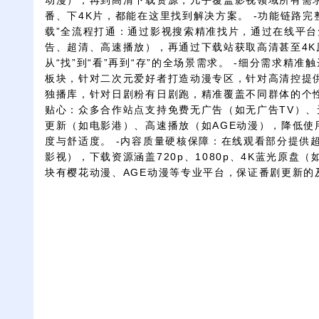
动漫），再到高清下载资源，几乎覆盖影视领域所有需
番、下4K片，都能在这里找到解决方案。 -功能链路完整
载”全流程打通：通过影视搜索精准找片，通过在线平台
告、超清、高速播放），再通过下载站获取高清甚至4K
从“找”到“看”再到“存”的全场景需求。 -细分需求精
板块，针对二次元爱好者打造动漫专区，针对高清控提
独播库，针对日剧粉有日剧跑，精准覆盖不同群体的个性
贴心：众多合作站点支持免费无广告（如无广告TV）
更新（如电影港）、高速播放（如AGE动漫），降低使
度与舒适度。 -内容质量硬核保障：在线观看部分提供超
影视），下载资源涵盖720p、1080p、4K蓝光原盘
块有樱花动漫、AGE动漫等专业平台，保证番剧更新的