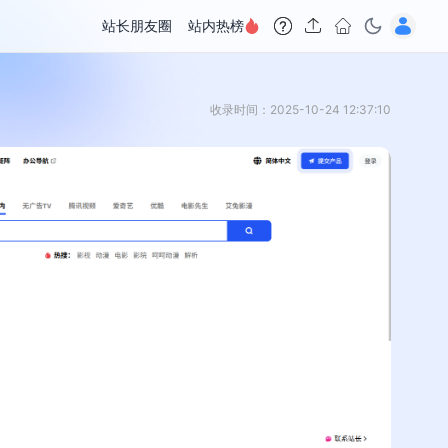
站长朋友圈
站内热榜
收录时间：2025-10-24 12:37:10