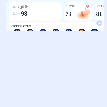
纳入云南省政府、教育厅、文旅厅等官方机构网
收藏
推荐
访问量
址，以及云南网、云南日报网等本地权威媒体，同
93
73
81
时整合昆明公交、云南天气等高频刚需服务入口，
总计:
资源来源正规，避免用户误入非官方网址的风险；
3.本地化深度贴合，更懂云南：针对云南地域特
相关网站推荐
色，不仅设置16个州市的专属入口，更整合了云南
大学、昆明医科大学等本地知名高校，云大医院、
重庆-国家政务服务平台
重庆-轻略网
重庆-123网址之家
四川-中华人民共和国中央人民政府
四川-国家政务服务平台
四川-轻略网
四川-123网址之家
昆明市第一人民医院等本地重点医院，以及百度贴
吧云南相关板块等社区资源，深度贴合云南用户的
本地生活习惯与需求；4.便捷访问体验，效率再提
帮助中心
站长通道
升：通过清晰的分类排版与直观的列表呈现，用户
问题反馈
站点提交
无需记忆或搜索复杂网址，只需点击对应分类即可
一键直达目标页面，大幅节省查找时间，尤其适合
服务条款
关于我们
需要频繁访问本地服务的用户。
隐私政策
联系我们
友情链接
妙易典
上班人导航
花猫导航
神马AI导航
办公人导航
终极导航