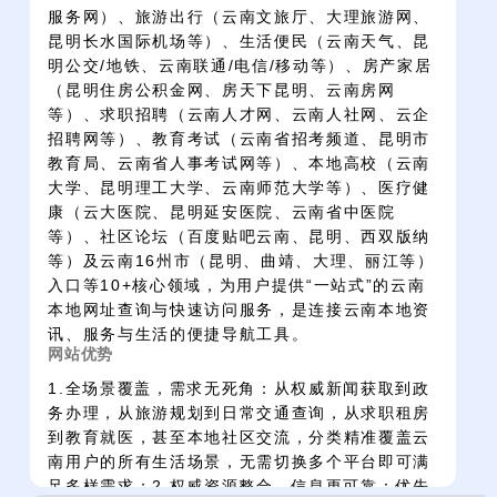
服务网）、旅游出行（云南文旅厅、大理旅游网、
昆明长水国际机场等）、生活便民（云南天气、昆
明公交/地铁、云南联通/电信/移动等）、房产家居
（昆明住房公积金网、房天下昆明、云南房网
等）、求职招聘（云南人才网、云南人社网、云企
招聘网等）、教育考试（云南省招考频道、昆明市
教育局、云南省人事考试网等）、本地高校（云南
大学、昆明理工大学、云南师范大学等）、医疗健
康（云大医院、昆明延安医院、云南省中医院
等）、社区论坛（百度贴吧云南、昆明、西双版纳
等）及云南16州市（昆明、曲靖、大理、丽江等）
入口等10+核心领域，为用户提供“一站式”的云南
本地网址查询与快速访问服务，是连接云南本地资
讯、服务与生活的便捷导航工具。
网站优势
1.全场景覆盖，需求无死角：从权威新闻获取到政
务办理，从旅游规划到日常交通查询，从求职租房
到教育就医，甚至本地社区交流，分类精准覆盖云
南用户的所有生活场景，无需切换多个平台即可满
足多样需求；2.权威资源整合，信息更可靠：优先