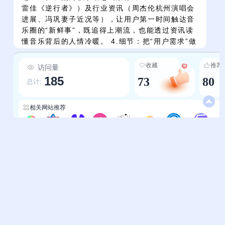
雷佳《逆行者》）及行业资讯（周杰伦杭州演唱会
进展、冯巩妻子近况等），让用户第一时间触达音
乐圈的“新鲜事”，既追得上潮流，也能透过资讯读
懂音乐背后的人情冷暖。 4.细节：把“用户需求”做
到极致 针对小众但刚需的需求做了深度适配——比
如为失眠者准备“医生推荐的催眠音乐”（甚至贴心
收藏
推荐
访问量
标注“不希望有人收藏”的温度文案），为学生党整
185
73
80
总计:
理“循环不腻的学习纯音”（涵盖古典/电音/民乐等
风格），为单身者定制“甜甜的恋爱要轮到你了”的
治愈歌单，每一处细节都藏着“以用户为中心”的用
相关网站推荐
心。 5.歌手：从流量到经典的“全阵容覆盖” 既有
溜
黄子韬、蔡徐坤等流量艺人的前沿作品，也有张信
4K搜
影视下载-9g导航
免费导航
溜声音乐
小蜜蜂无损音乐
天空影视
排行榜-聚资源网
电影导航-三维导航
哲、莫文蔚等实力唱将的经典金曲，更有邓丽君、
Beyond等时代符号的传世之作，无论你是“追新
帮助中心
站长通道
族”还是“情怀党”，都能在这里找到属于自己的“音
乐信仰”。
问题反馈
站点提交
服务条款
关于我们
隐私政策
联系我们