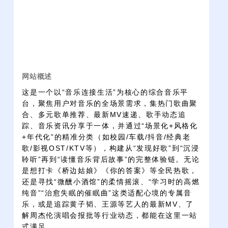
网站概述
这是一个以“音乐连接生活”为核心的综合音乐平
台，聚焦用户对音乐的全场景需求，集热门歌曲聚
合、多元歌单推荐、最新MV速递、歌手动态追
踪、音乐资讯分享于一体，并通过“场景化+风格化
+年代化”的精准分类（如校园/车载/抖音/经典老
歌/影视OST/KTV等），构建从“发现好歌”到“沉浸
聆听”再到“读懂音乐背后故事”的完整体验链。无论
是想打卡《桥边姑娘》《你的答案》等全民热歌，
还是寻找“微醺小酒馆”的柔情摇滚、“学习时的高燃
纯音”“治愈失眠的催眠曲”这类适配心境的专属音
乐，或是追踪黄子韬、王源等艺人的最新MV、了
解周杰伦演唱会报批等行业动态，都能在这里一站
式满足。