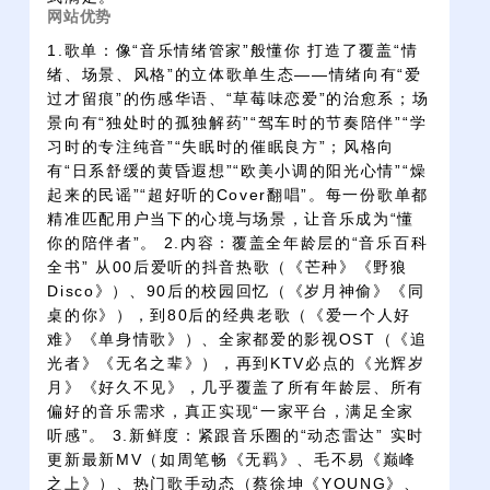
网站优势
1.歌单：像“音乐情绪管家”般懂你 打造了覆盖“情
绪、场景、风格”的立体歌单生态——情绪向有“爱
过才留痕”的伤感华语、“草莓味恋爱”的治愈系；场
景向有“独处时的孤独解药”“驾车时的节奏陪伴”“学
习时的专注纯音”“失眠时的催眠良方”；风格向
有“日系舒缓的黄昏遐想”“欧美小调的阳光心情”“燥
起来的民谣”“超好听的Cover翻唱”。每一份歌单都
精准匹配用户当下的心境与场景，让音乐成为“懂
你的陪伴者”。 2.内容：覆盖全年龄层的“音乐百科
全书” 从00后爱听的抖音热歌（《芒种》《野狼
Disco》）、90后的校园回忆（《岁月神偷》《同
桌的你》），到80后的经典老歌（《爱一个人好
难》《单身情歌》）、全家都爱的影视OST（《追
光者》《无名之辈》），再到KTV必点的《光辉岁
月》《好久不见》，几乎覆盖了所有年龄层、所有
偏好的音乐需求，真正实现“一家平台，满足全家
听感”。 3.新鲜度：紧跟音乐圈的“动态雷达” 实时
更新最新MV（如周笔畅《无羁》、毛不易《巅峰
之上》）、热门歌手动态（蔡徐坤《YOUNG》、