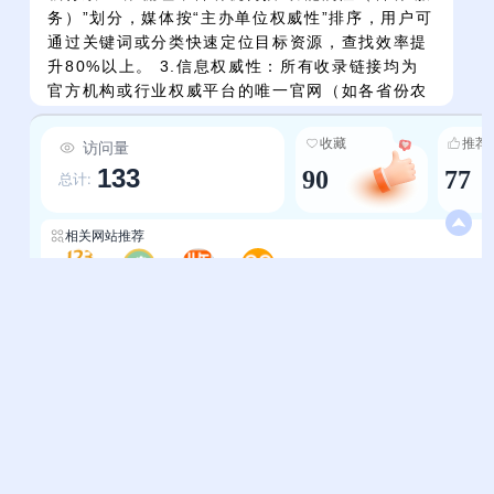
务）”划分，媒体按“主办单位权威性”排序，用户可
通过关键词或分类快速定位目标资源，查找效率提
升80%以上。 3.信息权威性：所有收录链接均为
官方机构或行业权威平台的唯一官网（如各省份农
业农村厅官网均为政府备案的官方域名，科研机构
链接均为中科院/部委直属院所官网），杜绝非官方
收藏
推荐
访问量
信息干扰，确保用户获取的信息真实、准确、可
133
90
77
总计:
靠。 4.服务场景准：深度匹配三农领域典型需求
——学生可通过“院校导航”对比不同层次农业院校
的创办时间、地域、特色专业，辅助高考/高职选校
相关网站推荐
决策；农业从业者可通过“政务矩阵”快速查询当地
农业补贴、技术推广、病虫害防治等政策信息；研
一二三农业网站导航
农林牧渔-SEO Tool
农业协会-一览农业
黄页88农化网站大全
究者可通过“科研体系”获取国家级院所的学术成
果、项目申报、合作渠道；公众可通过“媒体矩
帮助中心
站长通道
阵”了解三农领域的乡村振兴、农业科技、农产品
安全等最新资讯，真正实现“以用户需求为中心”的
问题反馈
站点提交
精准服务。
服务条款
关于我们
隐私政策
联系我们