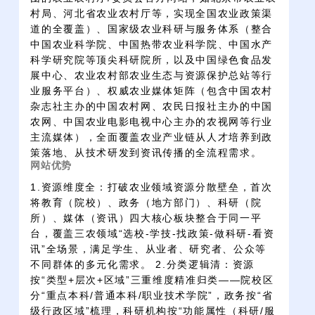
村局、河北省农业农村厅等，实现全国农业政策渠
道的全覆盖）、国家级农业科研与服务体系（整合
中国农业科学院、中国热带农业科学院、中国水产
科学研究院等顶尖科研院所，以及中国绿色食品发
展中心、农业农村部农业生态与资源保护总站等行
业服务平台）、权威农业媒体矩阵（包含中国农村
杂志社主办的中国农村网、农民日报社主办的中国
农网、中国农业电影电视中心主办的农视网等行业
主流媒体），全面覆盖农业产业链从人才培养到政
策落地、从技术研发到资讯传播的全流程需求。
网站优势
1.资源维度全：打破农业领域资源分散壁垒，首次
将教育（院校）、政务（地方部门）、科研（院
所）、媒体（资讯）四大核心板块整合于同一平
台，覆盖三农领域“选校-学技-找政策-做科研-看资
讯”全场景，满足学生、从业者、研究者、公众等
不同群体的多元化需求。 2.分类逻辑清：资源
按“类型+层次+区域”三重维度精准归类——院校区
分“重点本科/普通本科/职业技术学院”，政务按“省
级行政区域”梳理，科研机构按“功能属性（科研/服