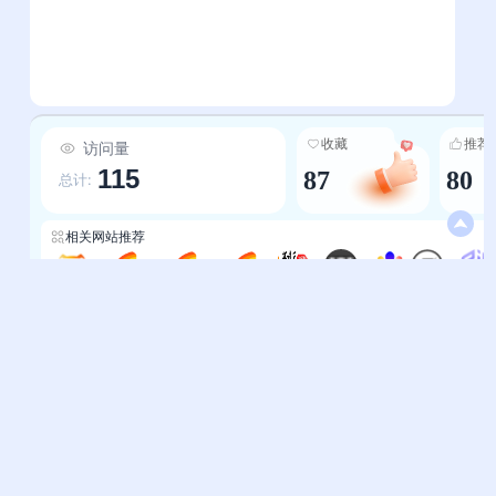
收藏
推荐
访问量
115
87
80
总计:
相关网站推荐
MEO AI
视频-WayToAGI
市场营销-WayToAGI
音频-WayToAGI
新媒派
考拉AI导航
openi
学渣网
AI应用-映技
帮助中心
站长通道
问题反馈
站点提交
服务条款
关于我们
隐私政策
联系我们