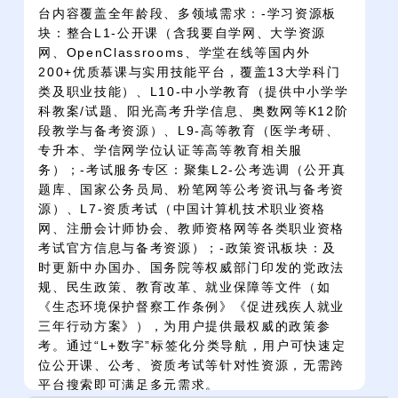
台内容覆盖全年龄段、多领域需求：-学习资源板
块：整合L1-公开课（含我要自学网、大学资源
网、OpenClassrooms、学堂在线等国内外
200+优质慕课与实用技能平台，覆盖13大学科门
类及职业技能）、L10-中小学教育（提供中小学学
科教案/试题、阳光高考升学信息、奥数网等K12阶
段教学与备考资源）、L9-高等教育（医学考研、
专升本、学信网学位认证等高等教育相关服
务）；-考试服务专区：聚集L2-公考选调（公开真
题库、国家公务员局、粉笔网等公考资讯与备考资
源）、L7-资质考试（中国计算机技术职业资格
网、注册会计师协会、教师资格网等各类职业资格
考试官方信息与备考资源）；-政策资讯板块：及
时更新中办国办、国务院等权威部门印发的党政法
规、民生政策、教育改革、就业保障等文件（如
《生态环境保护督察工作条例》《促进残疾人就业
三年行动方案》），为用户提供最权威的政策参
考。通过“L+数字”标签化分类导航，用户可快速定
位公开课、公考、资质考试等针对性资源，无需跨
平台搜索即可满足多元需求。