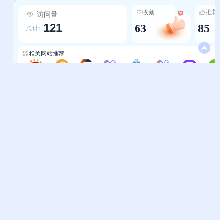
网站优势
收藏
推荐
访问量
1.资源覆盖全生命周期：从K12中小学教育到高等
121
63
85
教育、职业教育，从公开课学习到公务员考试、职
总计:
业资格证备考，覆盖全年龄段、全学习场景；整合
国内外优质平台（如edXChina、清华大学学堂在
相关网站推荐
线、MasterClass等），提供20余万门课程，涵
盖13大学科门类，满足不同用户的学习需求。 2.
速达导航sddhw
学习导航-EEENAV
一度工具
大学导航-学习导航
知识导航网
学习导航-学习导航
艺术-AI设计导航
库房kf
信息权威可靠：链接国家公务员局、学信网、中国
计算机技术职业资格网、教育部阳光高考平台等官
方机构，考试资源与政策文件均来自权威渠道，确
帮助中心
站长通道
保信息的准确性与可信度；政策资讯同步最高层级
问题反馈
站点提交
发布，避免虚假信息干扰。 3.分类导航精准高效：
采用标签化分类体系（如L1-公开课、L2-公考选
服务条款
关于我们
调），按资源类型、需求场景精准划分，用户可快
隐私政策
联系我们
速定位目标资源，大幅提升查找效率。 4.内容更新
及时：考试服务专区同步最新考试大纲、报名时
友情链接
间、成绩查询等动态；政策资讯板块第一时间更新
妙易典
上班人导航
党政机关文件，确保用户获取最新的教育、就业、
民生政策信息。 5.用户适配性强：既满足学生群体
花猫导航
神马AI导航
的学科学习、升学备考（如中小学学科网、医学考
办公人导航
终极导航