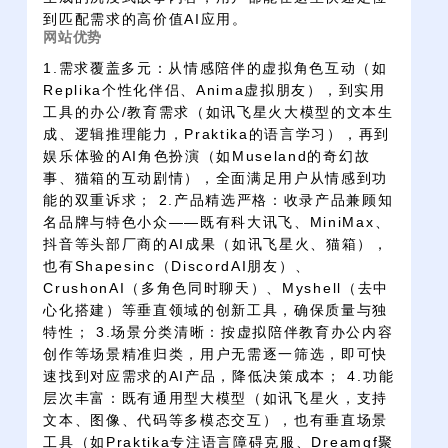
到匹配需求的高价值AI应用。
网站优势
1.需求覆盖多元：从情感陪伴的虚拟角色互动（如
Replika个性化伴侣、Anima虚拟朋友），到实用
工具的办公/教育需求（如讯飞星火大模型的文本生
成、逻辑推理能力，Praktika的语言学习），再到
娱乐体验的AI角色扮演（如Museland的奇幻故
事、猫箱的互动剧情），全面满足用户从情感到功
能的双重诉求； 2.产品精选严格：收录产品兼顾知
名品牌与特色小众——既有科大讯飞、MiniMax、
抖音等头部厂商的AI成果（如讯飞星火、猫箱），
也有Shapesinc（DiscordAI朋友）、
CrushonAI（多角色同时聊天）、Myshell（去中
心化搭建）等垂直领域的创新工具，确保质量与独
特性； 3.场景分类清晰：按虚拟陪伴教育办公内容
创作等场景精准归类，用户无需逐一筛选，即可快
速找到对应需求的AI产品，降低决策成本； 4.功能
层次丰富：既有通用型大模型（如讯飞星火，支持
文本、图像、代码等多模态交互），也有垂直场景
工具（如Praktika专注语言障碍克服、Dreamgf聚