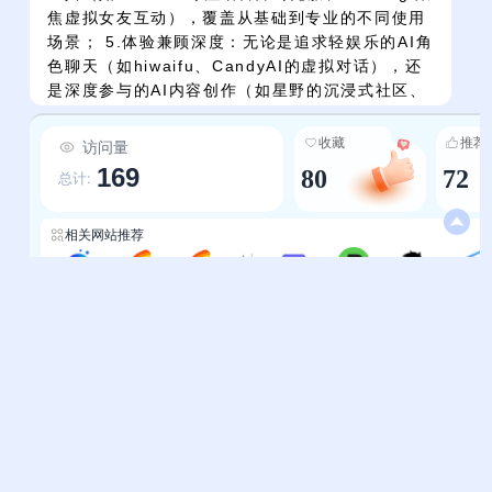
焦虚拟女友互动），覆盖从基础到专业的不同使用
场景； 5.体验兼顾深度：无论是追求轻娱乐的AI角
色聊天（如hiwaifu、CandyAI的虚拟对话），还
是深度参与的AI内容创作（如星野的沉浸式社区、
Museland的互动故事），用户都能找到符合自己
使用习惯的AI体验。
收藏
推荐
访问量
169
80
72
总计:
相关网站推荐
幻脑AI导航
虚拟陪伴-WayToAGI
通用Chatbot-WayToAGI
AIKey
AI聊天-通塔师
AI专区-AMZDH亚马逊导航
AI工具-黑马自媒体
帮助中心
站长通道
问题反馈
站点提交
服务条款
关于我们
隐私政策
联系我们