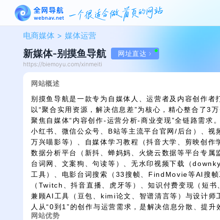
电商媒体 >
媒体运营
新媒体-别摸鱼导航
网址直达
https://biemoyu.com/xinmeiti
网站概述
别摸鱼导航是一款专为自媒体人、运营者及内容创作者
以“聚合实用资源，解决信息差”为核心，精心整合了3
聚焦自媒体“内容创作-运营分析-商业变现”全链路需求
小红书、微信公众号、B站等主流平台官网/后台）、视
万兴喵影等）、自媒体学习教程（抖音大学、剪映创作
数据分析平台（新抖、蝉妈妈、火烧云数据等平台专属
台词网、文案狗、句读等）、无水印视频下载（downkyi、
工具）、电影台词搜索（33搜帧、FindMovie等AI
（Twitch、抖音直播、虎牙等）、知识付费变现（短
兼顾AI工具（豆包、kimi论文、智谱清言等）与设计
人从“0到1”的创作与运营需求，是解决信息分散、提
网站优势