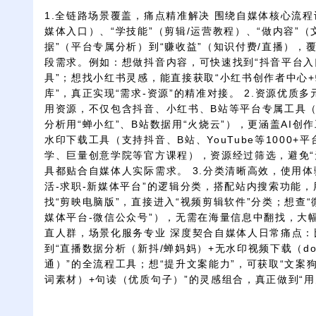
1.全链路场景覆盖，痛点精准解决 围绕自媒体核心流程
媒体入口）、“学技能”（剪辑/运营教程）、“做内容”（
据”（平台专属分析）到“赚收益”（知识付费/直播），
段需求。例如：想做抖音内容，可快速找到“抖音平台入
具”；想找小红书灵感，能直接获取“小红书创作者中心
库”，真正实现“需求-资源”的精准对接。 2.资源优质多
用资源，不仅包含抖音、小红书、B站等平台专属工具（
分析用“蝉小红”、B站数据用“火烧云”），更涵盖AI创作
水印下载工具（支持抖音、B站、YouTube等1000
学、巨量创意学院等官方课程），资源经过筛选，避免“
具都贴合自媒体人实际需求。 3.分类清晰高效，使用体验
活-求职-新媒体平台”的逻辑分类，搭配站内搜索功能
找“剪映电脑版”，直接进入“视频剪辑软件”分类；想查“
媒体平台-微信公众号”），无需在海量信息中翻找，大幅
直人群，场景化服务专业 深度契合自媒体人日常痛点：
到“直播数据分析（新抖/蝉妈妈）+无水印视频下载（do
通）”的全流程工具；想“提升文案能力”，可获取“文案
词素材）+句读（优质句子）”的灵感组合，真正做到“