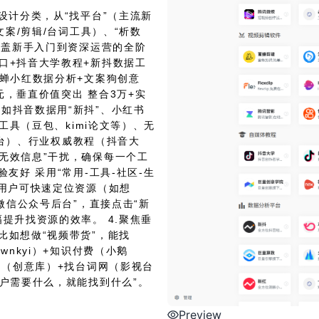
设计分类，从“找平台”（主流新
文案/剪辑/台词工具）、“析数
覆盖新手入门到资深运营的全阶
口+抖音大学教程+新抖数据工
+蝉小红数据分析+文案狗创意
元，垂直价值突出 整合3万+实
如抖音数据用“新抖”、小红书
工具（豆包、kimi论文等）、无
+平台）、行业权威教程（抖音大
无效信息”干扰，确保每一个工
友好 采用“常用-工具-社区-生
，用户可快速定位资源（如想
微信公众号后台”，直接点击“新
提升找资源的效率。 4.聚焦垂
比如想做“视频带货”，能找
wnkyi）+知识付费（小鹅
狗（创意库）+找台词网（影视台
用户需要什么，就能找到什么”。
Preview