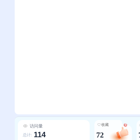
收藏
访问量
114
72
总计: