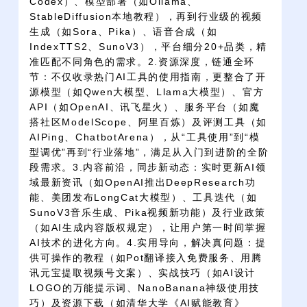
Codex）、模型部署（如Ollama、
StableDiffusion本地教程），再到行业级的视频
生成（如Sora、Pika）、语音合成（如
IndexTTS2、SunoV3），平台细分20+品类，精
准匹配不同角色的需求。2.资源深度，链通全环
节：不仅收录热门AI工具的使用指南，更整合了开
源模型（如Qwen大模型、Llama大模型）、官方
API（如OpenAI、讯飞星火）、服务平台（如魔
搭社区ModelScope、阿里百炼）及评测工具（如
AIPing、ChatbotArena），从“工具使用”到“模
型调优”再到“行业落地”，满足从入门到进阶的全阶
段需求。3.内容前沿，同步新动态：实时更新AI领
域最新资讯（如OpenAI推出DeepResearch功
能、美团发布LongCat大模型）、工具迭代（如
SunoV3音乐生成、Pika视频新功能）及行业政策
（如AI生成内容版权规定），让用户第一时间掌握
AI技术的进化方向。4.实用导向，解决真问题：提
供可操作的教程（如Pot翻译接入免费服务、用腾
讯元宝提取视频号文案）、实战技巧（如AI设计
LOGO的万能提示词、NanoBanana神级使用技
巧）及资源下载（如清华大学《AI赋能教育》