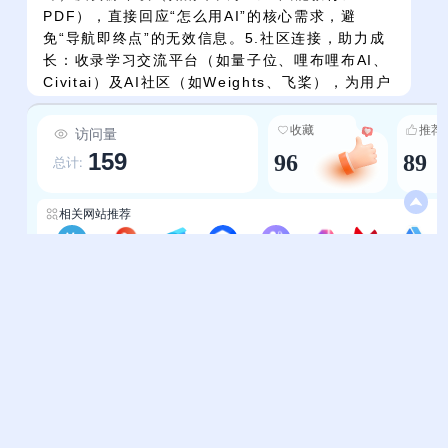
PDF），直接回应“怎么用AI”的核心需求，避
免“导航即终点”的无效信息。5.社区连接，助力成
长：收录学习交流平台（如量子位、哩布哩布AI、
Civitai）及AI社区（如Weights、飞桨），为用户
搭建知识学习、经验分享与创意碰撞的空间，无论
是初学者找基础教程，还是开发者交流模型调优，
收藏
推荐
访问量
都能找到同好。
159
96
89
总计:
相关网站推荐
终极AI导航
AI导航-好狗导航
智选AI网
图钉ai导航
AI导航-aidh
发现AI
AI工具箱-aiodt
AInavdh
帮助中心
站长通道
问题反馈
站点提交
服务条款
关于我们
隐私政策
联系我们