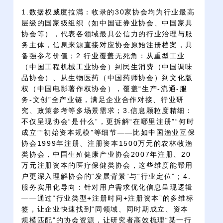
1.数据权威度拉满：收录的30家协会均为行业最高
层级的国家级组织（如中国证券业协会、中国家具
协会等），代表各领域最具公信力的行业治理与服
务主体，信息来源直接对应协会原始注册档案，具
备强参考价值；2.行业覆盖无死角：从重型工业
（中国工程机械工业协会）到民生消费（中国调味
品协会）、从生物医药（中国药师协会）到文化版
权（中国电影著作权协会），覆盖“生产-流通-服
务-文创”全产业链，满足企业合作对接、行业研
究、政策参考等多场景需求；3.信息颗粒度精细：
不仅呈现协会“是什么”，更拆解“在哪里注册”“何时
成立”“初始资本规模”等细节——比如中国渔业互保
协会1999年注册、注册资本1500万元的农林牧渔
类协会，中国生殖健康产业协会2007年注册、20
万元注册资本的医疗保健类协会，这些维度能帮用
户更深入理解协会的“发展背景”与“行业定位”；4.
服务实用化导向：针对用户需求优化信息呈现逻辑
——通过“行业类型+注册时间+注册资本”的多维标
签，让企业快速找到“同领域、同时期成立、资本
规模匹配”的协会资源，让研究者高效梳理“某一行