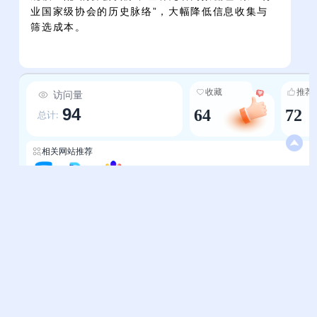
业国家级协会的历史脉络”，大幅降低信息收集与
筛选成本。
收藏
推荐
访问量
94
64
72
总计:
相关网站推荐
商协汇
全球代理IP导航
知识产权导航-OpenI
帮助中心
站长通道
问题反馈
站点提交
服务条款
关于我们
隐私政策
联系我们