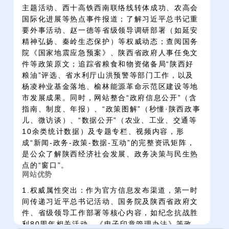
主题活动、西十高铁西南联络线转体成功、农高会
国际化进展等热点事件报道；了解习近平总书记重
要外事活动、赵一德等省级领导调研部署（如延安
精神弘扬、秦岭生态保护）等权威动态；查阅国务
院《国家地震应急预案》、陕西省政府人事任免文
件等政策原文；追踪省粮食和物资储备局“陕西好
粮油”评选、省水利厅山洪预警等部门工作，以及
杨凌种业基金落地、榆林能源革命示范区建设等地
市发展成果。同时，网站整合“政府信息公开”（含
指南、制度、年报）、“政策图解”（秒懂·陕西政事
儿、微访谈）、“数据公开”（农业、工业、交通等
10余类统计数据）及专题专栏、视频内容，形
成“新闻-政务-政策-数据-互动”的完整资讯矩阵，
是公众了解陕西经济社会发展、政务决策与民生热
点的“窗口”。
网站优势
1.权威属性突出：作为官方信息发布渠道，第一时
间传递习近平总书记活动、国务院及陕西省政府文
件、省级领导工作部署等核心内容，如纪念抗战胜
利80周年相关活动、《电子印章管理办法》等政