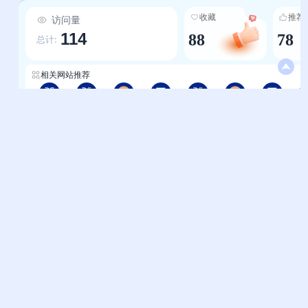
策，确保信息的真实性与指导性。2.内容体系完
收藏
推荐
访问量
善：从“国家大事”到“陕西动态”，从“政策原
114
88
78
文”到“基层落实”，覆盖“新闻联动”（要闻、领导、
总计:
部门、地市）、“政策服务”（图解、文件、公
开）、“数据支撑”（多领域统计）三大核心板块，
相关网站推荐
实现“一站式”获取全维度资讯。3.时效性与民生贴
近：每日更新当日热点（如10月19日赵一德延安
陕西-中华人民共和国中央人民政府
陕西-国家政务服务平台
陕西-轻略网
陕西-123网址之家
甘肃-国家政务服务平台
甘肃-轻略网
甘肃-123网址之家
调研、西十高铁进展），聚焦粮食安全、山洪预
警、劳务品牌等民生话题，将“政策高度”转化为“民
生温度”。4.解读形式创新：通过“政策图解”“秒懂·
帮助中心
站长通道
陕西政事儿”将专业政策转化为可视化、通俗化内
问题反馈
站点提交
容，降低理解门槛；“微访谈”栏目以对话形式拆解
政务热点，增强互动性。5.数据价值赋能：整合农
服务条款
关于我们
业、工业、交通、教育等10余类数据，如“陕西好
隐私政策
联系我们
粮油”入选名单、各市产业进展统计，为企业决
策、学术研究、公众监督提供量化支撑。6.立体呈
友情链接
现升级：专题专栏聚焦重大主题（如红色文化、乡
妙易典
上班人导航
村振兴），视频内容以直观形式展现新闻现场（如
延安网络主题活动、西十高铁转体过程），提升内
花猫导航
神马AI导航
容的吸引力与传播力。
办公人导航
终极导航