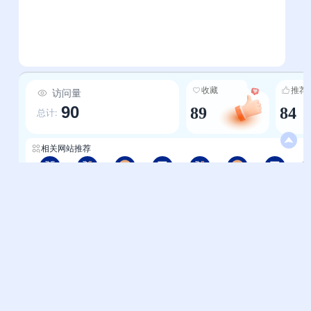
收藏
推荐
访问量
90
89
84
总计:
相关网站推荐
陕西-中华人民共和国中央人民政府
陕西-国家政务服务平台
陕西-轻略网
陕西-123网址之家
甘肃-国家政务服务平台
甘肃-轻略网
甘肃-123网址之家
帮助中心
站长通道
问题反馈
站点提交
服务条款
关于我们
隐私政策
联系我们