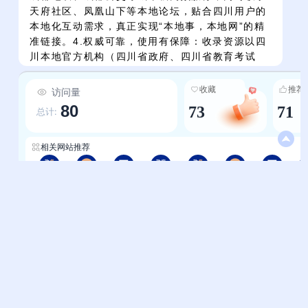
天府社区、凤凰山下等本地论坛，贴合四川用户的
本地化互动需求，真正实现“本地事，本地网”的精
准链接。4.权威可靠，使用有保障：收录资源以四
川本地官方机构（四川省政府、四川省教育考试
院）、主流媒体（四川日报网、华西都市报）、知
名商业平台（智联招聘-成都、大众点评成都）为
收藏
推荐
访问量
主，信息来源真实可信；无需用户逐一验证网址安
80
73
71
总计:
全性，一站式集结高频使用的本地服务入口，大幅
降低信息搜索成本。
相关网站推荐
重庆-国家政务服务平台
重庆-轻略网
重庆-123网址之家
四川-中华人民共和国中央人民政府
四川-国家政务服务平台
四川-轻略网
四川-123网址之家
帮助中心
站长通道
问题反馈
站点提交
服务条款
关于我们
隐私政策
联系我们