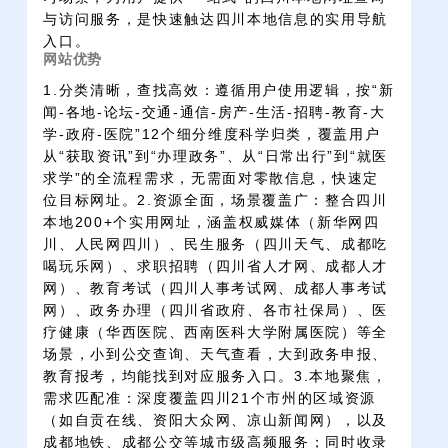
与访问服务，是快速触达四川本地信息的实用导航
入口。
网站优势
1.分类清晰，查找高效：遵循用户使用逻辑，按“新
闻-各地-论坛-交通-通信-房产-生活-招聘-教育-大
学-政府-医院”12个细分维度科学归类，覆盖用户
从“获取资讯”到“办理政务”、从“日常出行”到“就医
求学”的全流程需求，无需面对零散信息，快速定
位目标网址。2.资源全面，场景覆盖广：整合四川
本地200+个实用网址，涵盖权威媒体（新华网四
川、人民网四川）、民生服务（四川天气、成都吃
喝玩乐网）、求职招聘（四川省人才网、成都人才
网）、教育考试（四川人事考试网、成都人事考试
网）、政务办理（四川省政府、各市社保局）、医
疗健康（华西医院、西南医科大学附属医院）等全
场景，小到公交查询、天气查看，大到政务申报、
教育报考，均能找到对应服务入口。3.本地聚焦，
需求匹配准：深度覆盖四川21个市州的区域资源
（如自贡在线、资阳大众网、凉山新闻网），以及
成都地铁、成都公交等城市级高频服务；同时收录