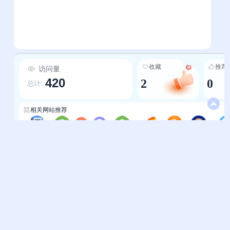
收藏
推荐
访问量
420
2
0
总计:
相关网站推荐
电子书搜索
学术搜索
趣搜呀
七七搜
虫部落快搜
搜索引擎-WayToAGI
搜索123
搜索引擎轻略网
帮助中心
站长通道
问题反馈
站点提交
服务条款
关于我们
隐私政策
联系我们