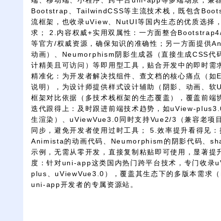
端、移动端、小程序、跨平台uni-app等多端场景，兼容Vu
Bootstrap、TailwindCSS等主流技术栈，既包含Boot
流框架，也收录uView、NutUI等国内生态的优质选
求； 2.内容权威+实用双属性：一方面整合Bootstrap4/5
等官方/权威资源，确保知识的准确性；另一方面提供Ani
动画）、Neumorphism阴影生成器（直接生成CSS代
计精美且可访问）等即用型工具，贴合开发中的即时需求
精准化：为开发者解决找组件、查文档的核心痛点（如Elem
说明），为设计师提供样式设计辅助（阴影、动画、软U
框架对比依据（多技术栈框架的生态覆盖），覆盖前端协
迭代跟得上：及时跟进前端技术趋势，如uView-plus3.0
生渲染）、uViewVue3.0同时支持Vue2/3（兼容
同步，避免开发者使用过时工具； 5.效率提升看得见
Animista的动画代码、Neumorphism的阴影代码、s
示例，无需从零开发，直接复制粘贴即可使用，显著提升U
度：针对uni-app这类国内热门跨平台技术，专门收录uVie
plus、uViewVue3.0），覆盖其生态下的多版本需求
uni-app开发者的专属资源站。