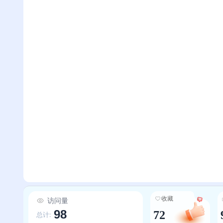
收藏
访问量
98
72
总计: