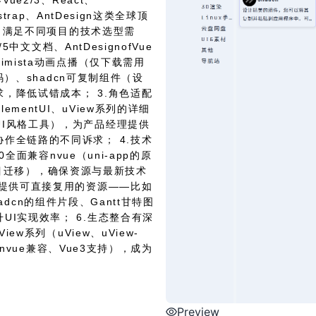
e2/3、React、
strap、AntDesign这类全球顶
择，满足不同项目的技术选型需
中文文档、AntDesignofVue
mista动画点播（仅下载需用
码）、shadcn可复制组件（设
，降低试错成本； 3.角色适配
entUI、uView系列的详细
I风格工具），为产品经理提供
作全链路的不同诉求； 4.技术
全面兼容nvue（uni-app的原
老项目迁移），确保资源与最新技术
：提供可直接复用的资源——比如
hadcn的组件片段、Gantt甘特图
I实现效率； 6.生态整合有深
w系列（uView、uView-
（nvue兼容、Vue3支持），成为
Preview