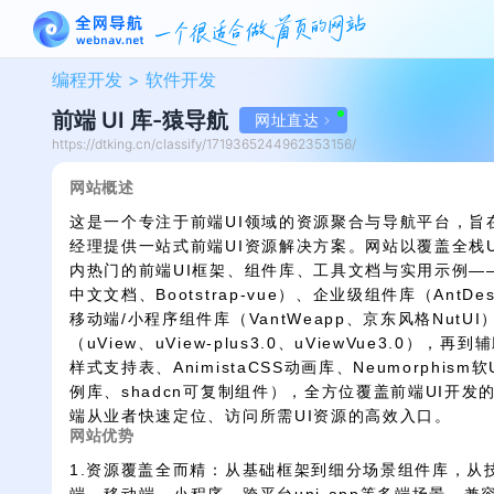
编程开发 >
软件开发
前端 UI 库-猿导航
网址直达
https://dtking.cn/classify/1719365244962353156/
网站概述
这是一个专注于前端UI领域的资源聚合与导航平台，旨
经理提供一站式前端UI资源解决方案。网站以覆盖全栈
内热门的前端UI框架、组件库、工具文档与实用示例——从经
中文文档、Bootstrap-vue）、企业级组件库（AntDesig
移动端/小程序组件库（VantWeapp、京东风格NutUI
（uView、uView-plus3.0、uViewVue3.0），再
样式支持表、AnimistaCSS动画库、Neumorphism
例库、shadcn可复制组件），全方位覆盖前端UI开发
端从业者快速定位、访问所需UI资源的高效入口。
网站优势
1.资源覆盖全而精：从基础框架到细分场景组件库，从