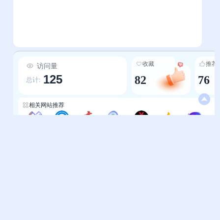
收藏
推荐
访问量
125
82
76
总计:
相关网站推荐
排行榜-学习导航
最新收录-聚资源导航网
排行榜-高老四导航
网址排行榜-易导航
排行榜-hyb
排行榜-零导航
排行榜-微觅星图
帮助中心
站长通道
问题反馈
站点提交
服务条款
关于我们
隐私政策
联系我们