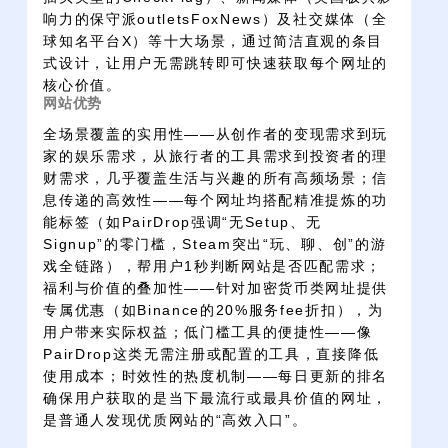
响力的保守派outletsFoxNews）及社交媒体（全
球知名平台X）等十大场景，通过简洁直观的条目
式设计，让用户无需跳转即可快速获取每个网址的
核心价值。
网站优势
全场景覆盖的实用性——从创作者的变现需求到玩
家的娱乐需求，从旅行者的工具需求到投资者的理
财需求，几乎覆盖生活与兴趣的所有高频场景；信
息传递的高效性——每个网址均搭配精准提炼的功
能标签（如PairDrop强调“无Setup、无
Signup”的零门槛，Steam突出“玩、聊、创”的游
戏全链路），帮用户1秒判断网站是否匹配需求；
福利与价值的叠加性——针对加密货币类网址提供
专属优惠（如Binance的20%服务fee折扣），为
用户带来实际权益；低门槛工具的便捷性——像
PairDrop这类无需注册或配置的工具，直接降低
使用成本；时效性的热度机制——每日更新的排名
确保用户获取的是当下最流行或最具价值的网址，
是普通人发现优质网站的“高效入口”。