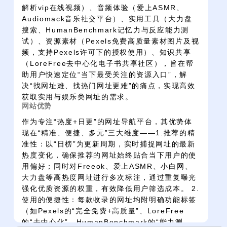
解析vip在线视频）、音频体验（爱上ASMR、
Audiomack音乐社交平台）、实用工具（大力盘
搜索、HumanBenchmark记忆力与反应能力测
试）、资源素材（Pexels免费高质量素材图片及视
频，支持Pexels许可下的授权使用）、知识共享
（LoreFree去中心化电子书共享社区），旨在帮
助用户快速定位“当下最受关注的资源入口”，解
决“找网址难、找热门网址更难”的痛点，实现高效
获取实用与娱乐类网址的需求。
网站优势
作为专注“热度+日更”的网址导航平台，其优势体
现在“精准、便捷、多元”三大维度——1.推荐的精
准性：以“日榜”为更新周期，实时捕捉网址的最新
热度变化，确保推荐的网址始终贴合当下用户的使
用偏好；同时对Freeok、爱上ASMR、小白网、
大力盘等高热度网址进行多次标注，通过重复曝光
强化优质资源的权重，有效降低用户筛选成本。 2.
使用的便捷性：每款收录的网址均附明确功能标签
（如Pexels的“完全免费+高质量”、LoreFree
的“去中心化”、HumanBenchmark的“能力测