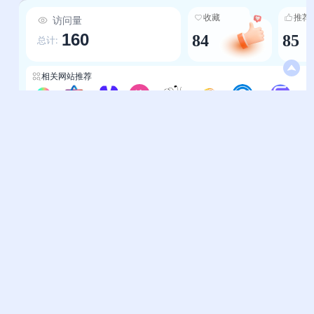
试”），用户无需点击即可快速识别网址用途，避
收藏
推荐
访问量
免无效跳转，提升选择效率。 3.内容的多元性：从
160
84
85
影视追剧、ASMR音频到工具搜索、素材下载，再
总计:
到电子书共享，覆盖用户日常上网的高频需求场
景；更整合了“去中心化电子书社区”“免费商用素
相关网站推荐
材”“音乐社交平台”等差异化资源，为用户提供常规
溜
导航难以覆盖的特色入口，满足不同人群的个性化
4K搜
影视下载-9g导航
免费导航
溜声音乐
小蜜蜂无损音乐
天空影视
排行榜-聚资源网
电影导航-三维导航
需求。
帮助中心
站长通道
问题反馈
站点提交
服务条款
关于我们
隐私政策
联系我们
友情链接
妙易典
上班人导航
花猫导航
神马AI导航
办公人导航
终极导航