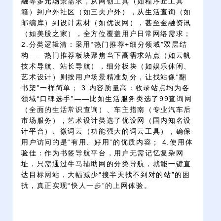
融等多元场景需求，从网创工具（如程序匠工具
箱）到户外社区（如三夫户外），从生活查询（如
邮编库）到设计素材（如优设网），甚至金融资讯
（如美股之家），全方位覆盖用户日常网络需求；
2.分类逻辑清：采用“热门推荐+细分领域”双层结
构——热门推荐板块聚焦当下高需求站点（如云帆
技术导航、站长导航），细分板块（如娱乐休闲、
艺术设计）则按用户场景精准划分，让找站像“翻
书架”一样简单； 3.内容质量高：收录站点均为各
领域“口碑选手”——比如生活服务类选了99查询网
（全面的生活常识查询）、车主指南（专业汽车后
市场服务），艺术设计类选了优设网（国内知名设
计平台）、微词云（功能强大的词云工具），确保
用户访问的是“有用、好用”的优质内容； 4.使用体
验佳：作为书签导航平台，用户无需记忆复杂网
址，只需通过牛马辅助网的分类导航，就能一键直
达目标网站，大幅减少“搜半天找不到对的站”的困
扰，真正实现“快人一步”的上网体验。