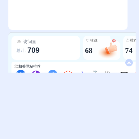
收藏
推荐
访问量
709
68
74
总计:
相关网站推荐
完美网址
喵喵工具集
创作者导航
菜鸟工具
迷鹿导航
偷渡鱼
好资源导航
比特搜索导航
牛
帮助中心
站长通道
问题反馈
站点提交
服务条款
关于我们
隐私政策
联系我们