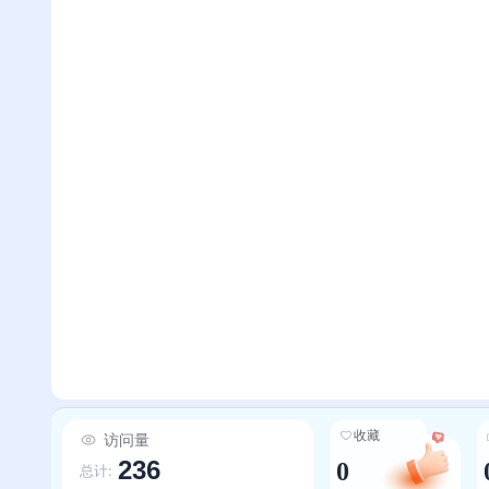
收藏
访问量
236
0
总计: