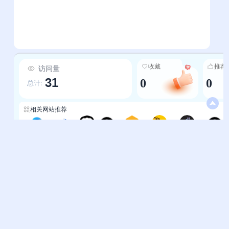
收藏
推荐
访问量
31
0
0
总计:
相关网站推荐
粼光开源集
鑫宇导航网
渗透师
开源精选
开源工具导航
精选内容-开发者导航
百度前端技术学园
排行榜-开源精选
帮助中心
站长通道
问题反馈
站点提交
服务条款
关于我们
隐私政策
联系我们