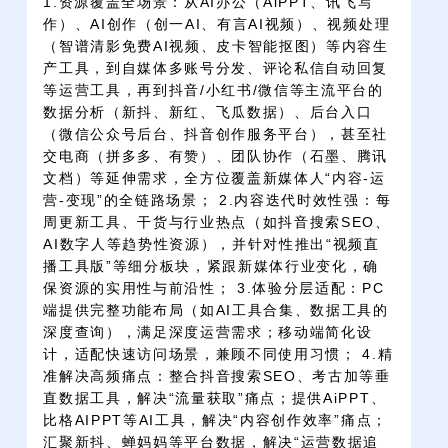
1.资源覆盖全场景：从AI办公（AiPPT、讯飞写
作）、AI创作（创一AI、有言AI视频）、视频处理
（智谱清影免费AI视频、皮卡智能抠图）等内容生
产工具，到自媒体多账号分发、评论私信自动回复
等运营工具，再到抖音/小红书/微信等主流平台的
数据分析（新抖、新红、飞瓜数据）、后台入口
（微信公众号后台、抖音创作服务平台），甚至社
交电商（拼多多、有赞）、团队协作（石墨、腾讯
文档）等延伸需求，全方位覆盖新媒体人“内容-运
营-变现”的全链路场景； 2.内容迭代时效性强：每
周更新工具、干货与行业热点（如抖音搜索SEO、
AI数字人等趋势性资源），并针对性推出“视频直
播工具版”等细分板块，紧跟新媒体行业变化，确
保资源的实用性与前沿性； 3.体验分层适配：PC
端提供完整功能布局（如AI工具合集、数据工具的
深度查询），满足深度运营需求；移动端简化设
计，适配快速访问场景，兼顾不同使用习惯； 4.精
准解决高频痛点：整合抖音搜索SEO、考古加等垂
直数据工具，解决“流量获取”痛点；提供AiPPT、
比格AIPPT等AI工具，解决“内容创作效率”痛点；
汇聚新抖、蝉妈妈等平台数据，解决“运营数据追