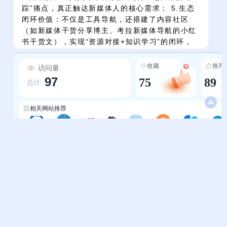
踪”痛点，真正触达新媒体人的核心需求； 5.生态
闭环价值：不仅是工具导航，还搭建了内容社区
（如新媒体干货分享博主、考拉新媒体导航的小红
书干货文），实现“资源对接+知识学习”的闭环，
助力用户提升专业能力；同时部分工具提供会员福
利（如新用户领三天会员、领会员权益），降低用
收藏
推荐
访问量
户使用成本。
97
75
89
总计:
相关网站推荐
自媒体-COOL全能导航
运营-媒帮派导航
运营工具-媒委会
抖资源
自媒体-柒导航
媒体导航-深度导航
运营导航-节点导航
Coco自媒体导
帮助中心
站长通道
问题反馈
站点提交
服务条款
关于我们
隐私政策
联系我们