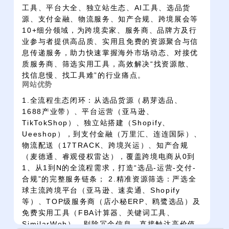
工具、平台大全、独立站生态、AI工具、选品货
源、支付金融、物流服务、知产合规、跨境展会等
10+细分领域，为跨境卖家、服务商、品牌方及行
业参与者提供高品质、实用且免费的资源聚合与信
息传递服务，助力快速掌握海外市场动态、对接优
质服务商、筛选实用工具，高效解决“找资源散、
找信息慢、找工具难”的行业痛点。
网站优势
1.全流程生态闭环：从选品货源（易芽选品、
1688产业带）、平台运营（亚马逊、
TikTokShop）、独立站搭建（Shopify、
Ueeshop），到支付金融（万里汇、连连国际）、
物流配送（17TRACK、跨境兴运）、知产合规
（麦德通、睿观侵权雷达），覆盖跨境电商从0到
1、从1到N的全流程需求，打造“选品-运营-交付-
合规”的完整服务链条； 2.精准资源筛选：严选全
球主流跨境平台（亚马逊、速卖通、Shopify
等）、TOP级服务商（店小秘ERP、鸥鹭选品）及
免费实用工具（FBA计算器、关键词工具、
SimilarWeb），剔除冗余信息，直接触达高价值