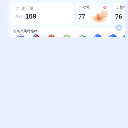
资源，让从业者“找对资源不踩坑”； 3.动态行业洞
收藏
推荐
访问量
察：及时更新热门文章（如2025亚马逊Prime秋季
169
77
76
大促攻略、全国展会排期表）、行业报告
总计:
（Temu/Shein选品数据、出口退税政策）及政策
解读（海外商标注册、VAT合规），帮助从业者第
相关网站推荐
一时间响应市场变化，把握政策红利； 4.生态协同
能力：连接政府组织（深圳/成都跨境电商协会）、
电商导航-三维导航
电商导航-摇摇乐导航
Dou Dun Nav
综合商贸-SEO Tool
COONAV电商运营导航
卖家导航-一流导航
电商导航-一流导航
跨境1
跨境展会（中国跨交会、ICBE国际跨境展）、媒
体论坛（雨果跨境、知无不言）及服务商（ERP、
支付、物流），搭建“卖家-服务商-政府-媒体”的生
帮助中心
站长通道
态桥梁，助力资源对接与商务合作； 5.用户导向的
问题反馈
站点提交
免费价值：所有核心资源（工具、资讯、报告）均
免费开放，尤其针对中小卖家及新入局者，降低跨
服务条款
关于我们
境创业的信息门槛，快速完成从“入门”到“精通”的
隐私政策
联系我们
成长过渡，真正实现“用免费资源做高效跨境”。
友情链接
妙易典
上班人导航
花猫导航
神马AI导航
办公人导航
终极导航