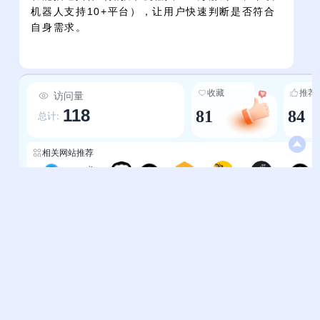
机器人支持10+平台），让用户快速判断是否符合
自身需求。
收藏
推荐
访问量
118
81
84
总计:
相关网站推荐
粼光开源集
鑫宇导航网
渗透师
开源精选
开源工具导航
精选内容-开发者导航
百度前端技术学园
排行榜-开源精选
帮助中心
站长通道
问题反馈
站点提交
服务条款
关于我们
隐私政策
联系我们