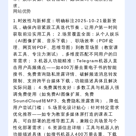
求。
网站优势
1.时效性与新鲜度：明确标注2025-10-21最新资
讯，确保内容紧跟工具迭代节奏，让用户第一时间
获取前沿实用工具； 2.场景覆盖全面：从个人娱乐
（AI图像扩展、音乐下载）、职场效率（PDF处
理、网页转PDF、思维导图）到教育场景（教室课
表工具、专注力测试），多维度匹配不同用户的日
常需求； 3.机器人功能精准：Telegram机器人直
击用户高频痛点——如400万册去重电子书的智能
搜书、免费查询隐私泄露详情、破解频道消息转发
限制、支持跨平台媒体下载，功能描述具体且解决
实际问题； 4.免费属性友好：多数工具与机器人强
调免费使用（如免费AI图像扩展、免费
SoundCloud转MP3、免费隐私泄露查询），降低
用户尝试门槛； 5.场景化设计贴心：针对特定需求
优化推荐——如专为教室多媒体屏打造的课表工
具、可自部署的思维导图工具，兼顾公共场景与个
性化部署需求； 6.资源信息详细：工具与机器人的
功能描述具体（如搜书机器人400万册去重、下载