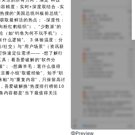
常关注的所有方向，满足“科技
容精度：实时+深度双结合 -实
博热搜的“美国总统叫板前总统”、
获取最鲜活的热点； -深度性：
向粉红豹组织”）、“少数派”的
论（如“钓鱼为何不玩手机”），
有什么逻辑”。 3.体验温度：分
商/社交）与“用户场景”（资讯获
可快速定位需求—— -想了解行
用工具：看吾爱破解的“软件分
频”； -想薅羊毛：逛什么值得
翻豆瓣小组“取暖经验”、知乎“职
水帖”与“重复内容”，只保留高讨
”，吾爱破解挑“热度排行榜前10
一条内容都是“当下最值得关注
Preview