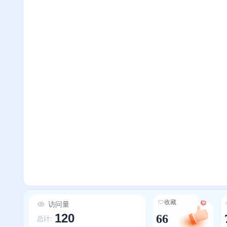
收藏
访问量
120
66
总计: