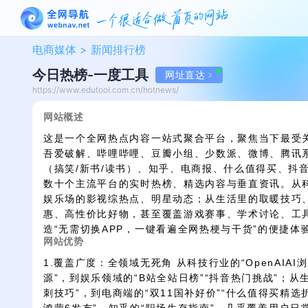
电商媒体 >
新闻排行榜
今日热榜-一度工具
网址直达
https://www.edutool.com.cn/hotnews/
网站概述
这是一个全网热点内容一站式聚合平台，聚焦当下最受关
吾爱破解、哔哩哔哩、豆瓣小组、少数派、微博、腾讯系
（搞笑/新书/读书）、知乎、电商报、什么值得买、抖音
数十个主流平台的实时热榜、精选内容与垂直资讯。从科
娱乐场的影视综热点、明星动态；从生活里的取暖技巧、
惠、高性价比好物，甚至覆盖游戏赛事、学术讨论、工
造“无需切换APP，一键看遍全网热梗与干货”的便捷体
网站优势
1.覆盖广度：全领域无死角 从科技行业的“OpenAIAI浏
源”，到娱乐领域的“B站全站日榜”“抖音热门挑战”；从
刺技巧”，到电商端的“双11国补好价”“什么值得买精选