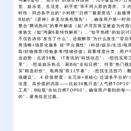
鸿蒙6发布”、知乎的“职场生存指南”，几乎覆盖用户日
党、娱乐党、生活党、剁手党”等不同人群的需求。 2.内
时性：同步各平台的“小时榜”“日榜”“最新资讯”（如微
B站的“《原神》奈芙尔角色预告”），确保用户第一时间
整合“腾讯热问”的事件解读（如“卢浮宫珠宝被盗为何指
体验文（如“鸿蒙6新特性解析”）、“知乎热榜”的知识讨
不仅告诉你“发生了什么”，还能解答“为什么发生”“背后
类清晰+场景化服务 按“平台属性”（科技/娱乐/生活/电
取/好物推荐/经验参考/情绪价值）双重维度分类，用户
业趋势：点进36氪、IT资讯的“科技动态”； -想找实
享”； -想追娱乐热点：刷B站“全站日榜”、抖音“热门视
买“精选好价”、电商报“双11节奏”； -想找生活技巧：
场建议”。 4.价值密度：去冗余+抓核心 过滤各平台的“
论度、高价值的内容——比如36氪只选“人气榜TOP10
工具”，B站取“全站日榜TOP50”，确保用户看到的每
的”，避免信息过载。