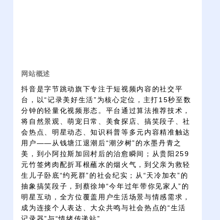
网站概述
抖音是字节跳动旗下专注于短视频内容的社交平
台，以“记录美好生活”为核心定位，主打15秒至数
分钟的轻量化视频形态。平台通过算法推荐技术，
将自然景观、萌宠日常、美食探店、搞笑段子、社
会热点、明星动态、知识科普等多元内容精准触达
用户——从钱塘江退潮后“潮汐树”的水墨丹青之
美，到小阿拉斯加回村后的治愈瞬间；从贵阳259
元竹签烤肉配折耳根蘸水的烟火气，到父亲为救轻
生儿子卧底“约死群”的社会纪实；从“天冷加衣”的
抽象搞笑段子，到蔡徐坤“今年过年带你见家人”的
明星互动，全方位覆盖用户生活场景与情感需求，
成为连接个人表达、大众共鸣与社会热点的“生活
记录器”与“情绪传递站”。