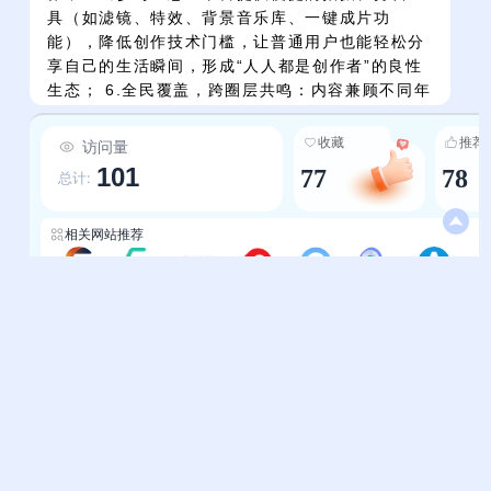
具（如滤镜、特效、背景音乐库、一键成片功
能），降低创作技术门槛，让普通用户也能轻松分
享自己的生活瞬间，形成“人人都是创作者”的良性
生态； 6.全民覆盖，跨圈层共鸣：内容兼顾不同年
龄、地域、兴趣的用户——年轻人追明星、玩梗，
中年人看生活技巧、社会新闻，老年人刷治愈萌
收藏
推荐
访问量
宠、传统文化，实现“全年龄层”的情感连接与价值
101
77
78
总计:
传递。
相关网站推荐
今日热榜-一度工具
今日热榜-滚石导航
今日热榜-我要导航
排行-最懂你的36k
今日热榜-站联导航
今日热点-易导航
热榜-爱达杂货铺
帮助中心
站长通道
问题反馈
站点提交
服务条款
关于我们
隐私政策
联系我们