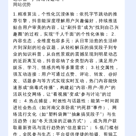
网站优势
1.精准算法，个性化沉浸体验：依托字节跳动的推
荐引擎，抖音能深度理解用户兴趣偏好，持续推送
贴合用户审美的内容，让“刷抖音”成为“找到自己兴
趣圈”的过程，实现“千人千面”的个性化体验； 2.
内容生态，全维度包容多元：从日常治愈的生活碎
片到深刻的社会议题，从轻松解压的搞笑段子到专
业的知识科普，从自然景观的震撼呈现到明星动态
的近距离互动，抖音容纳了全类型内容，满足用户
娱乐、学习、情感共鸣等多重需求； 3.社交属性，
强互动连接：用户可通过点赞、评论、转发、@好
友、话题参与等方式实现实时互动，热门内容能快
速形成“病毒式传播”，构建起“内容-用户-用户”的
活跃社交网络，让“看视频”变成“参与讨论”的过
程； 4.热点捕捉，时效性与话题性：能第一时间跟
进社会热点（如河南父亲卧底“约死群”事件）、网
络流行文化（如“塑料袋舞”“抽象搞笑段子”）与生
活趋势（如“冬天洗澡的正确方式”），成为用户获
取最新资讯与流行趋势的“信息窗口”； 5.低门槛创
作，全民参与生态：平台提供便捷的拍摄、剪辑工