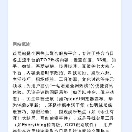
网站概述
该网站是全网热点聚合服务平台，专注于整合当日
各主流平台的TOP热榜内容，覆盖百度、36氪、知
乎、微博、吾爱破解、哔哩哔哩、豆瓣等七大核心
平台，内容囊括时事政治、科技前沿、娱乐八卦、
生活技巧、职场经验、工具资源、文化讨论等多元
领域，为用户提供“一站看遍全网热榜”的便捷资讯
体验。无论是追踪国际局势（如巴以冲突、俄乌动
态）、关注科技进展（如OpenAI浏览器发布、华
为鸿蒙6更新），还是挖掘生活干货（如羽绒服保
暖技巧、减肥经验）、围观娱乐热点（如《余生有
涯》大结局、网红偷税事件），或是寻找实用工具
（如Everything精简版、OCR识别软件），用户
都能在这里快速获取当日最具讨论度的全网热点。