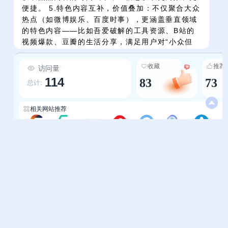
便捷。 5.特色内容互补，价值叠加：不仅聚合大众
热点（如微博娱乐、百度时事），更涵盖垂直领域
的特色内容——比如吾爱破解的工具资源、B站的
视频爆款、豆瓣的生活分享，满足用户对“小众但
有用”内容的需求，实现热点内容的“广度+深度”双
重覆盖。
收藏
推荐
访问量
114
83
73
总计:
相关网站推荐
今日热榜-一度工具
今日热榜-滚石导航
今日热榜-我要导航
排行-最懂你的36k
今日热榜-站联导航
今日热点-易导航
热榜-爱达杂货铺
帮助中心
站长通道
问题反馈
站点提交
服务条款
关于我们
隐私政策
联系我们