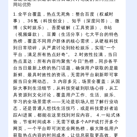
网站优势
1.全平台覆盖，热点无死角：整合百度（权威时
事）、36氪（科技创业）、知乎（深度问答）、微
博（实时娱乐）、吾爱破解（工具资源）、B站
（视频爆款）、豆瓣（生活分享）七大平台的特色
热榜，覆盖不同用户群体的核心需求，从硬核科技
到日常琐碎，从严肃讨论到轻松娱乐，实现“一个
平台，满足所有热点好奇”。 2.时效性拉满，当日
热点直达：所有内容均聚焦“今日”热榜，同步各平
台当日最新上榜的热门话题，确保用户获取的是最
新鲜、最具时效性的资讯，无需跨平台刷新即可掌
握当日全网动态。 3.内容多元，场景全覆盖：从国
际大事到生活细节，从科技突破到职场心得，从工
具资源到文化讨论，覆盖用户工作、生活、娱乐、
学习的全场景需求——无论是职场人想了解行业动
态，还是普通人想找生活技巧，或是科技爱好者追
踪AI进展，都能在这里找到对应内容。 4.一站式体
验，节省时间成本：无需下载多个APP或打开多个
网页，一个平台即可浏览全网热榜，极大降低用户
获取热点内容的时间成本，让信息获取更高效、更