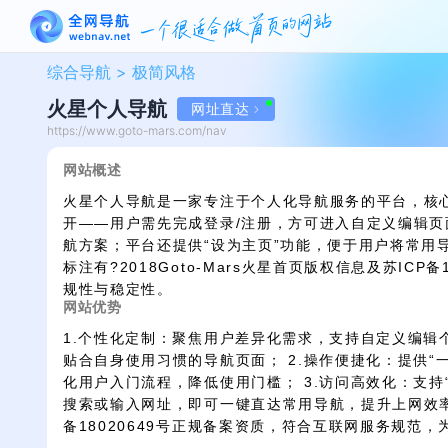
综合导航 >
极简风格
火星个人导航
网址直达
https://www.goto-mars.com/nav
网站概述
火星个人导航是一家专注于个人化导航服务的平台，核心
开——用户需先完成登录/注册，方可进入自定义编辑
航方案；平台还提供“设为主页”功能，便于用户将常用
标注有?2018Goto-Mars火星首页版权信息及苏ICP
规性与稳定性。
网站优势
1.个性化定制：聚焦用户差异化需求，支持自定义编辑
贴合自身使用习惯的导航页面； 2.操作便捷化：提供“
化用户入门流程，降低使用门槛； 3.访问高效化：支持
搜索或输入网址，即可一键直达常用导航，提升上网效率；
备18020649号正规备案资质，符合互联网服务规范