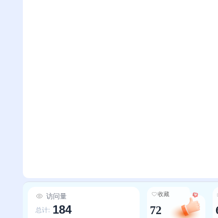
收藏
访问量
184
72
总计: