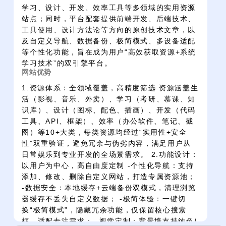
学习、设计、开发、效率工具等多领域的实用资源
站点；同时，平台配套提供前端开发、后端技术、
工具使用、设计方法论等方向的原创技术文章，以
及自定义导航、数据备份、极简模式、多设备适配
等个性化功能，旨在成为用户“高效获取资源+系统
学习技术”的双引擎平台。
网站优势
1.资源体系：全领域覆盖，高精度筛选 资源涵盖生
活（影视、音乐、外卖）、学习（考研、慕课、知
识库）、设计（图标、配色、插画）、开发（代码
工具、API、框架）、效率（办公软件、笔记、截
图）等10+大类，每类资源均经过“实用性+安全
性”双重验证，避免冗余与伪劣内容，满足用户从
日常娱乐到专业开发的全场景需求。 2.功能设计：
以用户为中心，高自由度定制 -个性化导航：支持
添加、修改、删除自定义网站，打造专属资源池；
-数据安全：本地缓存+云端备份双模式，清理浏览
器缓存不丢失自定义数据； -极简体验：一键切
换“极简模式”，隐藏冗余功能，仅保留核心搜索
框，适配专注需求； -视觉定制：背景墙支持纯色/