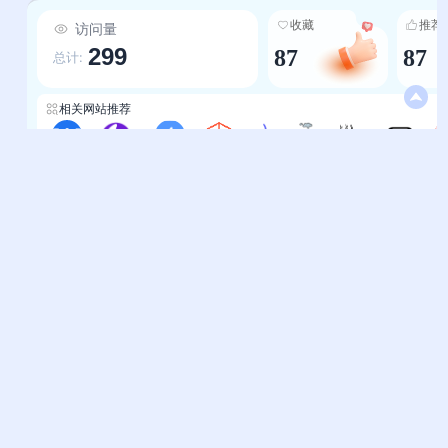
图片上传、模糊度/明暗度调节，满足个性化审美；
收藏
推荐
访问量
-多设备适配：完美兼容手机、平板、电脑，数据
299
87
87
同步无压力。 3.技术内容：实战导向，干货密度高
总计:
提供前端组件封装、策略模式在数据校验中的应
用、Docker部署与优化、操作系统原理、网络分
相关网站推荐
层模型等原创技术文章，内容结合真实开发场景
（如Vue组件二次封装、Axios网络模块封装），
完美网址
喵喵工具集
创作者导航
菜鸟工具
迷鹿导航
偷渡鱼
好资源导航
比特搜索导航
牛
聚焦“解决问题”而非“理论堆砌”，助力开发者快速
提升技术能力。 4.用户体验：无广告干扰，低使用
成本 平台无弹窗广告、无捆绑下载，界面设计遵
帮助中心
站长通道
循“极简美学”；支持浏览器书签导入自定义网站、
问题反馈
站点提交
Mock数据模拟（前端开发无需等待后端接口）、
请求取消（减少性能消耗）等实用功能，降低用户
服务条款
关于我们
学习与使用成本。 5.社区生态：开放互动，持续进
隐私政策
联系我们
化 -互动渠道：提供QQ（184820911）、微信
（huasencc）、B站（花森酱JioJio）、
友情链接
Github（huasenjio/huasenjio-compose）等多
妙易典
上班人导航
平台联系入口，用户可反馈问题、参与功能建议；
-持续更新：平台已运营3年，2024年完成硬件升
花猫导航
神马AI导航
级（告别1核2G低配），2025年推出正式版，开
办公人导航
终极导航