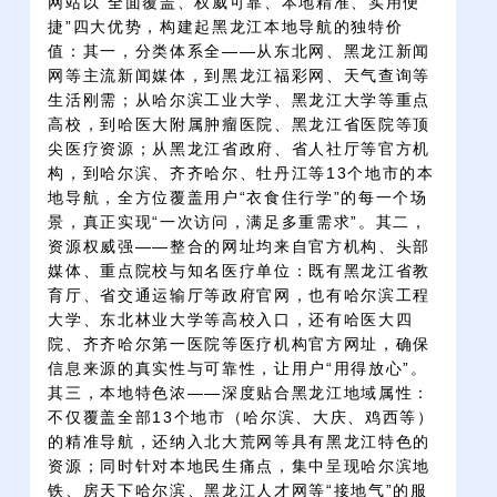
网站以“全面覆盖、权威可靠、本地精准、实用便
捷”四大优势，构建起黑龙江本地导航的独特价
值：其一，分类体系全——从东北网、黑龙江新闻
网等主流新闻媒体，到黑龙江福彩网、天气查询等
生活刚需；从哈尔滨工业大学、黑龙江大学等重点
高校，到哈医大附属肿瘤医院、黑龙江省医院等顶
尖医疗资源；从黑龙江省政府、省人社厅等官方机
构，到哈尔滨、齐齐哈尔、牡丹江等13个地市的本
地导航，全方位覆盖用户“衣食住行学”的每一个场
景，真正实现“一次访问，满足多重需求”。其二，
资源权威强——整合的网址均来自官方机构、头部
媒体、重点院校与知名医疗单位：既有黑龙江省教
育厅、省交通运输厅等政府官网，也有哈尔滨工程
大学、东北林业大学等高校入口，还有哈医大四
院、齐齐哈尔第一医院等医疗机构官方网址，确保
信息来源的真实性与可靠性，让用户“用得放心”。
其三，本地特色浓——深度贴合黑龙江地域属性：
不仅覆盖全部13个地市（哈尔滨、大庆、鸡西等）
的精准导航，还纳入北大荒网等具有黑龙江特色的
资源；同时针对本地民生痛点，集中呈现哈尔滨地
铁、房天下哈尔滨、黑龙江人才网等“接地气”的服