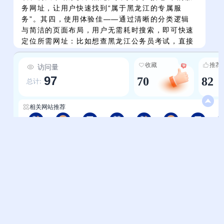
务网址，让用户快速找到“属于黑龙江的专属服
务”。其四，使用体验佳——通过清晰的分类逻辑
与简洁的页面布局，用户无需耗时搜索，即可快速
定位所需网址：比如想查黑龙江公务员考试，直接
点“教育-黑龙江公务员考试网”；想找哈尔滨住房公
积金，点“房产-哈尔滨住房公积金”，大幅提升访问
收藏
推荐
访问量
效率，是黑龙江用户日常上网的“实用工具包”。
97
70
82
总计:
相关网站推荐
黑龙江-国家政务服务平台
黑龙江-轻略网
黑龙江-123网址之家
吉林-中华人民共和国中央人民政府
吉林-国家政务服务平台
吉林-轻略网
吉林-123网址之家
帮助中心
站长通道
问题反馈
站点提交
服务条款
关于我们
隐私政策
联系我们