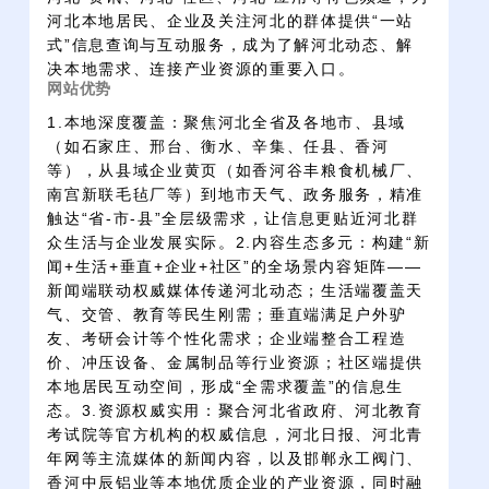
河北本地居民、企业及关注河北的群体提供“一站
式”信息查询与互动服务，成为了解河北动态、解
决本地需求、连接产业资源的重要入口。
网站优势
1.本地深度覆盖：聚焦河北全省及各地市、县域
（如石家庄、邢台、衡水、辛集、任县、香河
等），从县域企业黄页（如香河谷丰粮食机械厂、
南宫新联毛毡厂等）到地市天气、政务服务，精准
触达“省-市-县”全层级需求，让信息更贴近河北群
众生活与企业发展实际。2.内容生态多元：构建“新
闻+生活+垂直+企业+社区”的全场景内容矩阵——
新闻端联动权威媒体传递河北动态；生活端覆盖天
气、交管、教育等民生刚需；垂直端满足户外驴
友、考研会计等个性化需求；企业端整合工程造
价、冲压设备、金属制品等行业资源；社区端提供
本地居民互动空间，形成“全需求覆盖”的信息生
态。3.资源权威实用：聚合河北省政府、河北教育
考试院等官方机构的权威信息，河北日报、河北青
年网等主流媒体的新闻内容，以及邯郸永工阀门、
香河中辰铝业等本地优质企业的产业资源，同时融