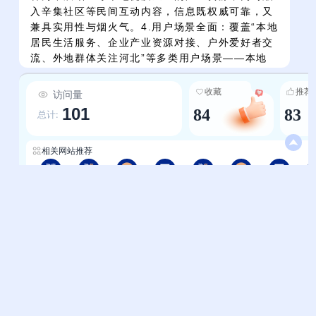
入辛集社区等民间互动内容，信息既权威可靠，又
兼具实用性与烟火气。4.用户场景全面：覆盖“本地
居民生活服务、企业产业资源对接、户外爱好者交
流、外地群体关注河北”等多类用户场景——本地
居民可查天气、考会计；企业能找供应商、展品
牌；驴友可约路线、交好友；外地人能看新闻、懂
收藏
推荐
访问量
河北，实现“全用户、全场景”的服务覆盖。
101
84
83
总计:
相关网站推荐
北京-中华人民共和国中央人民政府
北京-国家政务服务平台
北京-轻略网
北京-123网址之家
天津-国家政务服务平台
天津-轻略网
天津-123网址之家
帮助中心
站长通道
问题反馈
站点提交
服务条款
关于我们
隐私政策
联系我们