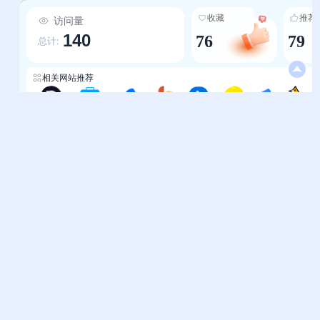
阵。 -设计更贴心，访问更高效：针对百度、新
收藏
推荐
访问量
浪、腾讯等用户最常使用的站点，采用“双列重复
140
76
79
展示”设计，强化用户记忆点，减少查找时间；所
总计:
有网址均以“中文名称+极简呈现”形式展示，避免
复杂域名的记忆负担，用户只需一眼就能识别目标
相关网站推荐
站点，点击即可直达。 -服务有延伸，功能更实
用：不仅是“网址链接集合”，更整合了“免费建
酸柠檬导航
极简导航-LinkFun妙趣导航
新上网导航
小呆导航
极简主页-AI聚合网
柠檬导航
轻主页
快导航网-极简模式
站”“橙子笔记”“美橙互联”等实用服务入口，将导航
从“找网址”升级为“解决问题”——用户无需额外搜
索，就能通过平台获取建站、笔记、域名等工具服
帮助中心
站长通道
务，进一步提升导航的实用价值。
问题反馈
站点提交
服务条款
关于我们
隐私政策
联系我们
友情链接
妙易典
上班人导航
花猫导航
神马AI导航
办公人导航
终极导航