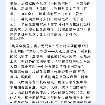
资源。从权威政务站点（中国政府网）、主流新闻
媒体（新华网、人民网），到日常必备工具（百
度、360安全）、娱乐购物平台（京东、爱奇
艺），再到实用服务入口（建站之星、橙子笔
记），平台覆盖用户从工作学习到休闲生活的全维
度需求，无需记忆复杂域名，只需通过平台即可快
速直达目标站点，让上网更高效、更省心。
网站优势
-场景全覆盖，需求无死角：平台精准匹配用户日
常上网的12类核心场景——无论是查政务、看新闻
的资讯需求，逛电商、追直播的娱乐需求，还是用
工具、理财务的实用需求，均能在导航中找到对应
入口，真正实现“一个导航满足所有上网需要”。 -
资源高价值，权威又常用：收录资源兼顾“可信
度”与“高频度”——权威侧涵盖中国政府网、新华
网、人民网等官方机构站点，确保信息来源可靠；
常用侧覆盖百度、京东、天猫、腾讯等国民级平
台，满足日常高频使用；实用侧整合360安全、建
站之星、橙子笔记等工具类网址，解决用户上网中
的实际问题，形成“权威+常用+实用”的三维资源矩