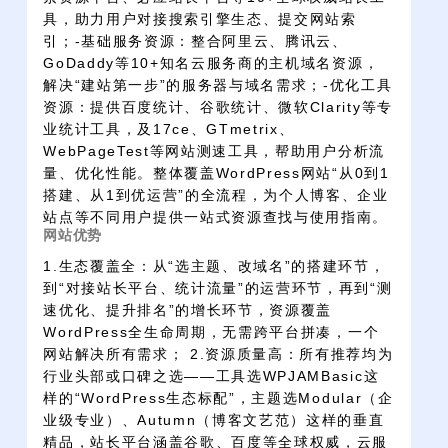
具，助力用户对接搜索引擎生态、提交网站索
引；-基础服务资源：整合阿里云、腾讯云、
GoDaddy等10+知名云服务商的主机域名资源，
解决“建站第一步”的服务器与域名需求；-优化工具
资源：提供百度统计、谷歌统计、微软Clarity等专
业统计工具，及17ce、GTmetrix、
WebPageTest等网站测速工具，帮助用户分析流
量、优化性能。整体覆盖WordPress网站“从0到1
搭建、从1到优运营”的全流程，为个人博客、企业
站点等不同用户提供一站式资源查找与使用指南。
网站优势
1.生态覆盖全：从“选主题、改域名”的搭建环节，
到“对接站长平台、统计流量”的运营环节，再到“测
速优化、提升排名”的增长环节，资源覆盖
WordPress全生命周期，无需跨平台拼凑，一个
网站解决所有需求； 2.资源质量高：所有推荐均为
行业头部或口碑之选——工具选WPJAMBasic这
样的“WordPress生态标配”，主题选Modular（企
业级专业）、Autumn（博客文艺范）这样的垂直
精品，站长平台涵盖谷歌、百度等全球权威，云服