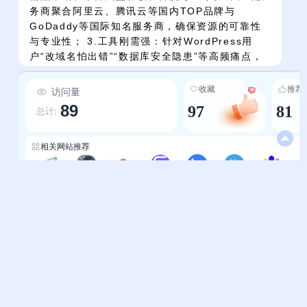
务商聚合阿里云、腾讯云等国内TOP品牌与
GoDaddy等国际知名服务商，确保资源的可靠性
与专业性； 3.工具刚需强：针对WordPress用
户“改域名怕出错”“数据库安全隐患”等高频痛点，
专门开发“博客域名替换器”“数据库表前缀修改
器”等无代码工具，一键操作即可完成，直接解决
收藏
推荐
访问量
运营中的“卡脖子”问题； 4.运营助力准：整合微软
89
97
81
总计:
Clarity（用户行为热图分析）、CNZZ（多维度流
量统计）、WebPageTest（页面性能诊断）等工
具，帮助用户精准掌握“流量从哪来、用户怎么
相关网站推荐
用、网站哪里慢”，针对性优化内容与性能，提升
搜索引擎排名与用户留存； 5.查找效率高：资源
北陌导航网
站长导航-霈明导航
站长导航-爱分享导航
站长导航-三维导航
站长导航-一流导航
站长导航-终极导航
站长导航-openi
按“WordPress生态→站长平台→主机域名→统计
分析→网站测速”五大维度清晰分类，每个维度下
帮助中心
站长通道
再细分具体资源（如站长平台包含谷歌、百度、必
应等），用户无需翻找零散信息，10秒内定位所需
问题反馈
站点提交
工具，节省时间成本。
服务条款
关于我们
隐私政策
联系我们