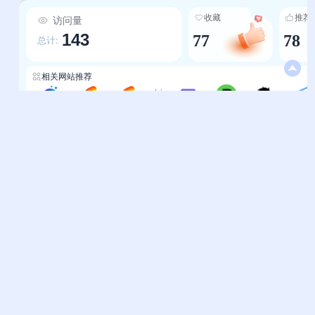
文提示词圣经（K-Render整理的ChatGPT中文秘
收藏
推荐
访问量
籍）、Prompt工程指南、多模型系统提示词汇总
143
77
78
（覆盖ChatGPT、Gemini、Claude等），助力
总计:
用户从会用AI升级为用好AI，精准提升交互效率。
-内容可信稳而实：包含知乎直答（基于知乎优质
相关网站推荐
内容、结果可溯源）、大厂出品工具（华为小艺、
腾讯元宝）等可信产品，确保信息的可靠性与版权
幻脑AI导航
虚拟陪伴-WayToAGI
通用Chatbot-WayToAGI
AIKey
AI聊天-通塔师
AI专区-AMZDH亚马逊导航
AI工具-黑马自媒体
尊重；同时整合模型-提示词闭环服务，新手能快
速找到工具，资深用户能提升技巧。 -体验设计简
而便：导航逻辑清晰，工具分类明确（如AI会话提
帮助中心
站长通道
示词大厂工具），部分工具支持免注册/免费使用，
问题反馈
站点提交
让用户无需复杂操作即可快速体验最新AI能力。
服务条款
关于我们
隐私政策
联系我们
友情链接
妙易典
上班人导航
花猫导航
神马AI导航
办公人导航
终极导航