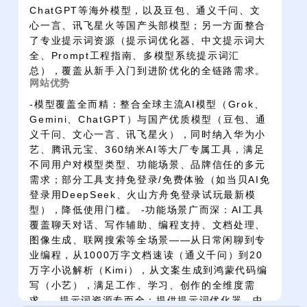
ChatGPT等海外模型，以及豆包、通义千问、文
心一言、讯飞星火等国产头部模型；另一方面整合
了专业提示词资源（提示词优化器、中文提示词大
全、Prompt工程指南、多模型系统提示词汇
总），覆盖从新手入门到进阶优化的全链路需求。
网站优势
-模型覆盖全而精：整合全球主流AI模型（Grok、
Gemini、ChatGPT）与国产优质模型（豆包、通
义千问、文心一言、讯飞星火），同时纳入华为小
艺、腾讯元宝、360纳米AI等大厂专属工具，满足
不同用户对模型类型、功能场景、品牌信任的多元
需求；部分工具支持免登录/免费体验（如当贝AI免
登录用DeepSeek、火山方舟免登录试玩最新模
型），降低使用门槛。 -功能场景广而深：AI工具
覆盖聊天对话、写作辅助、编程支持、文档处理、
图像生成、联网搜索等全场景——从日常闲聊到专
业编程，从1000万字文档速读（通义千问）到20
万字小说解析（Kimi），从文案生成到鸿蒙代码编
写（小艺），满足工作、学习、创作的全维度需
求。 -提示词资源专而全：提供提示词优化器、中