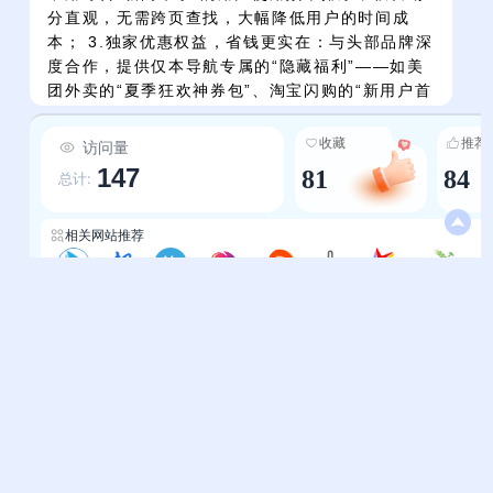
分直观，无需跨页查找，大幅降低用户的时间成
本； 3.独家优惠权益，省钱更实在：与头部品牌深
度合作，提供仅本导航专属的“隐藏福利”——如美
团外卖的“夏季狂欢神券包”、淘宝闪购的“新用户首
单免单”等，让用户在导航的同时享受“额外省钱”的
增值服务； 4.权威资讯背书，信息更可靠：新闻军
收藏
推荐
访问量
事板块全部链接官方权威渠道（如中国政府网、人
147
81
84
总计:
民网、央视网），确保时政、军事等信息的真实性
与时效性，避免虚假内容干扰； 5.高频工具前置，
访问更便捷：将淘宝、京东、12306等用户“每日
相关网站推荐
必用”的网站放在核心区域，无需记忆网址或二次
搜索，点击即可直接访问，显著提升上网效率。
多啦导航
极客导航
终极导航
懒人导航网
嘀哩嘀哩导航
网址库
云超资源导航
萌谷导航-mgbk168
新
帮助中心
站长通道
问题反馈
站点提交
服务条款
关于我们
隐私政策
联系我们