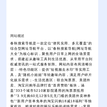
网站概述
春秋搜索导航是一款定位“便民实用、多元覆盖”的
综合型网址导航平台，以“春秋搜索导航|网址导航
大全”为核心标识，聚焦用户日常上网的全场景需
求，搭建起从趣味工具到生活优惠、从常用平台到
权威资讯的一站式服务矩阵。网站内容布局清晰分
层：-特色功能区：提供“短视频去水印”等实用工
具，及“随机小姐姐”等轻趣味内容，满足用户碎片
化娱乐需求；-生活优惠区：联合淘票票、美团外
卖、淘宝闪购等品牌打造“首席赞助”板块，涵
盖“333个城市5210家影院通用的淘票票抵用
券”“3.9元购60元12张5元无门槛的美团外卖神券
包”“新用户首单免单的淘宝闪购18减18福利”等独
家权益，精准对接吃喝玩乐购的省钱需求；-常用