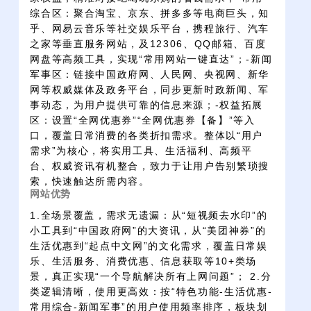
综合区：聚合淘宝、京东、拼多多等电商巨头，知
乎、网易云音乐等社交娱乐平台，携程旅行、汽车
之家等垂直服务网站，及12306、QQ邮箱、百度
网盘等高频工具，实现“常用网站一键直达”；-新闻
军事区：链接中国政府网、人民网、央视网、新华
网等权威媒体及政务平台，同步更新时政新闻、军
事动态，为用户提供可靠的信息来源；-权益拓展
区：设置“全网优惠券”“全网优惠券【备】”等入
口，覆盖日常消费的各类折扣需求。整体以“用户
需求”为核心，将实用工具、生活福利、高频平
台、权威资讯有机整合，致力于让用户告别繁琐搜
索，快速触达所需内容。
网站优势
1.全场景覆盖，需求无遗漏：从“短视频去水印”的
小工具到“中国政府网”的大资讯，从“美团神券”的
生活优惠到“起点中文网”的文化需求，覆盖日常娱
乐、生活服务、消费优惠、信息获取等10+类场
景，真正实现“一个导航解决所有上网问题”； 2.分
类逻辑清晰，使用更高效：按“特色功能-生活优惠-
常用综合-新闻军事”的用户使用频率排序，板块划