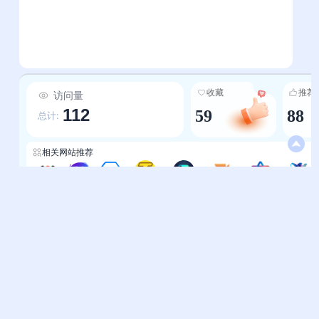
收藏
推荐
访问量
112
59
88
总计:
相关网站推荐
一为导航
微觅星图
云帆导航
图欧学习导航
产品资讯-工具箱
资源分享网
9g网址导航
晓晓资源网
帮助中心
站长通道
问题反馈
站点提交
服务条款
关于我们
隐私政策
联系我们