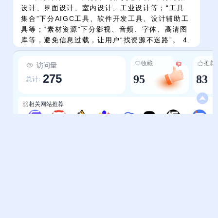
设计、界面设计、室内设计、工业设计等；“工具
集合”下分AIGC工具、软件开发工具、设计辅助工
具等；“素材资源”下分影视、音频、字体、高清图
库等，避免信息过载，让用户“找资源不迷路”。 4.
特色板块突出，适配细分群体 针对小众需求提供专
属资源：如“黑苹果乐园/社区”的黑苹果EFI与软件
收藏
推荐
访问量
分享，满足macOS爱好者的折腾需求；“AIGC工
275
95
83
总计:
具集合”整合Runway、即梦AI、NotionAI等前沿
工具，覆盖文生图、文生视频、AI写作等创意场
景；“动漫世界”收录B站、A站、半次元等二次元社
相关网站推荐
区，适配ACG爱好者需求。 5.用户层级兼容，从
新手到专家都能用 无论是新手小白需要的“基础工
三维导航-3wdh
西贝导航
快导航网
上网导航-OpenI
葫芦导航
金星导航
一个框导航
识酷吧导航
具”（剪映、123LOGO生成器），还是专业从业者
需要的“高级资源”（AfterEffects模板、GitHub代
帮助中心
站长通道
码库、Dribbble设计灵感）；无论是学生需要
的“学习教程”（W3School、MSDN），还是职场
问题反馈
站点提交
人需要的“行业资讯”（36氪、虎嗅网），不同层级
服务条款
关于我们
用户都能找到适配的资源与成长路径。
隐私政策
联系我们