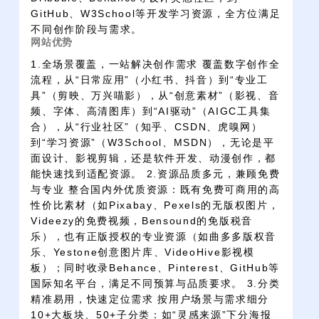
GitHub、W3School等开发学习资源，全方位满足
不同创作阶段与需求。
网站优势
1.全场景覆盖，一站解决创作需求 覆盖数字创作全
流程，从“日常应用”（小红书、抖音）到“专业工
具”（剪映、万兴喵影），从“创意素材”（影视、音
频、字体、高清图库）到“AI驱动”（AIGC工具集
合），从“行业社区”（知乎、CSDN、虎嗅网）
到“学习资源”（W3School、MSDN），无论是平
面设计、影视剪辑，还是软件开发、动漫创作，都
能快速找到适配资源。 2.资源品质多元，兼顾免费
与专业 整合国内外优质资源：既有免费可商用的高
性价比素材（如Pixabay、Pexels的无版权图片，
Videezy的免费视频，Bensound的免版税音
乐），也有正版授权的专业资源（如曲多多版权音
乐、Yestone创意图片库、VideoHive影视模
板）；同时收录Behance、Pinterest、GitHub等
国际知名平台，满足不同预算与品质要求。 3.分类
精准易用，快速定位需求 按用户场景与需求细分
10+大板块、50+子分类：如“灵感来源”下分海报