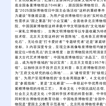
1.资讯权威鲜活，把握行业脉搏同步国家文物局等官方机
底全国备案博物馆达7046家），跟踪国际博物馆日、
盖“2025国际博物馆日中国主会场活动”这样的重磅事
力建设”等微观议题，为用户提供博物馆行业的“实时动态
性需求从“国之重器”到“小众宝藏”，全面收录北京博物
院、中国国家博物馆这样承载中华文明脉络的“文化地标
一家私立博物馆）、古陶文明博物馆等以专题收藏为特色
技术馆、北京天文馆这样的“科普阵地”，也有恭王府博
化石”，无论你是“打卡爱好者”“专题研究者”还是“家庭
坐标。3.内容深度专业，呈现立体画像每座博物馆均被拆
能定位+特色亮点”的立体维度：故宫博物院依托明清皇宫
最大古代艺术博物馆”；中国地质博物馆以“水晶王”、
品，成为地学领域的“知识宝库”；北京天文馆是1957
馆”，以独特演示手段开启天文科普；恭王府博物馆历经
为“王府文化研究的核心阵地”……从“建馆背景”到“镇馆
值”，为用户呈现博物馆的“全生命周期故事”。4.文化
是“参观指南”，更是“文化桥梁”——串联起中华优秀传
紫檀博物馆的传统工艺）、革命文化（中国抗战纪念馆
社会主义先进文化（中国科学技术馆的科普创新、中华
同时突出博物馆的教育功能：中国地质博物馆是“全国中
物院是“爱国主义教育示范基地”，北京民俗博物馆承载“