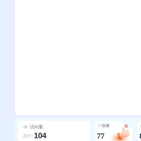
收藏
访问量
104
77
总计: