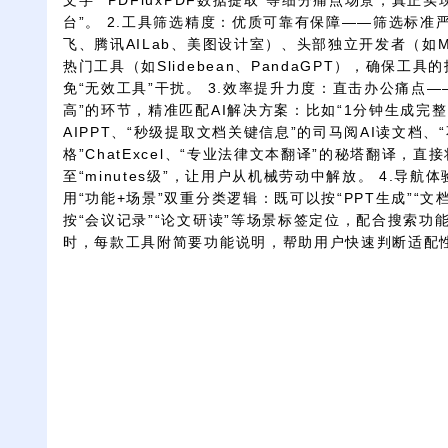
文字”“PDFluxPDF数据提取”等细分痛点场景，真正
台”。 2.工具筛选精度：优质可靠有保障——筛选标准
飞、腾讯AILab、美图设计室）、头部独立开发者（如Min
热门工具（如Slidebean、PandaGPT），确保
免“无效工具”干扰。 3.效率提升力度：直击办公痛点
高”的环节，精准匹配AI解决方案：比如“1分钟生成完整PP
AIPPT、“秒级提取文档关键信息”的司马阅AI读文档
格”ChatExcel、“专业法律文本翻译”的秘塔翻译，直接将
至“minutes级”，让用户从机械劳动中解放。 4.导
用“功能+场景”双重分类逻辑：既可以按“PPT生成”“
按“会议记录”“论文研读”等场景标签定位，配合搜索功
时，每款工具附简要功能说明，帮助用户快速判断适配性