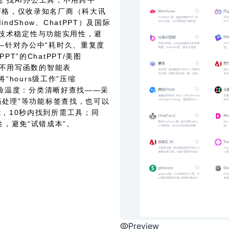
实现“找AI办公工具，不用跨平
严格，仅收录知名厂商（科大讯
dShow、ChatPPT）及国际
工具的技术稳定性与功能实用性，避
——针对办公中“耗时久、重复度
T”的ChatPPT/美图
、“不用写函数的智能表
“hours级工作”压缩
航体验温度：分类清晰好查找——采
文档处理”等功能标签查找，也可以
能，10秒内找到所需工具；同
，避免“试错成本”。
Preview