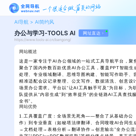
AI导航 >
AI简约风
办公与学习-TOOLS AI
网址直达
https://www.tools-ai.cn/bangong/
网站概述
这是一家专注于AI办公领域的一站式工具导航平台，聚焦
聚合了国内外数百款优质AI办公工具，覆盖PPT智能
处理、专业领域翻译、思维导图构建、智能写作助手、音
精准适配会议记录整理、公文写作、数据清洗、创意设
场景办公需求。平台以“让AI工具触手可及”为目标，
队提供从“内容生成”到“效率提升”的全链路AI工具查找
全书”。
网站优势
1.工具覆盖广度：全场景无死角——整合了从基础办公（如W
作）到专业垂直（如秘塔法律翻译、合同嗖嗖AI合同生成
→文档处理→表格分析→翻译协作→创意输出”全办公流