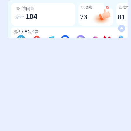
1.全场景覆盖，需求精准匹配：平台基于用户实际
收藏
推荐
访问量
使用场景设计分类体系，AI写作细分为论文、小
104
73
81
说、公文等垂直领域，AI视频涵盖生成、剪辑、字
总计:
幕、译制全流程，AI编程包含代码生成、编辑器、
正则工具等专业功能，AI设计覆盖电商、素材、3D
相关网站推荐
等细分场景，确保不同角色（普通用户/创作者/开
发者/企业/技术从业者）都能快速定位到“对口”工
终极AI导航
AI导航-好狗导航
智选AI网
图钉ai导航
AI导航-aidh
发现AI
AI工具箱-aiodt
AInavdh
具，避免“找工具绕弯路”。 2.权威资源聚合，内容
真实可信：所有收录的AI工具与模型均来自头部厂
商或知名技术团队，每款产品均标注开发者背景
帮助中心
站长通道
+核心功能+关键特点（如“Trae是字节跳动推出的
问题反馈
站点提交
免费AI编程工具”“商汤秒画支持文本+图片输入生
成图像”“通义听悟是阿里云发布的工作学习AI助
服务条款
关于我们
手”），避免虚假信息，为用户提供可靠的选择依
隐私政策
联系我们
据，降低“试错成本”。 3.前沿动态同步，更新及时
高效：紧密跟踪AI行业最新进展，第一时间收录全
友情链接
球范围内的新品与模型——如OpenAIo3推理模
妙易典
上班人导航
型、腾讯混元T1深度思考模型、阿里通义万相
Wan2.1视频生成模型、DeepSeek-R1高性能推
花猫导航
神马AI导航
理模型等，确保用户获取到AI领域的“第一手资
办公人导航
终极导航