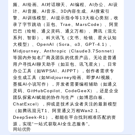
频、AI绘画、AI对话聊天、AI编程、AI办公、AI设
计、AI音频、AI音乐、3D内容生成、AI搜索引
擎、AI训练模型、AI提示指令等13大核心类别，收
录了字节跳动（豆包、Trae、MarsCode）、阿里
巴巴（绘蛙、通义灵码、通义万相）、腾讯（混元
系列、智影）、科大讯飞（文书、绘镜、星火认知
大模型）、OpenAI（Sora、o3、GPT-4.1）、
Midjourney、Anthropic（Claude3.7Sonnet）
等国内外知名厂商及团队的优质产品。无论是普通
用户寻找AI聊天助手（如豆包、讯飞星火）、日常
办公工具（如WPSAI、AIPPT），创作者需求专
业生成工具（如Midjourney绘画、即梦AI视频、
墨狐AI小说写作），开发者需要编程辅助（如通义
灵码、GitHubCopilot、CodeGeeX），还是企业
团队探索AI赋能的协作与生产（如博思白板、
ChatExcel），抑或是技术从业者关注的最新模型
（如腾讯混元T1、阿里通义万相Wan2.1、
DeepSeek-R1），都能在平台找到精准匹配的资
源，实现“一站式获取AI全生态服务”。
网站优势