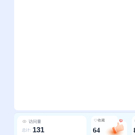
收藏
访问量
131
64
总计: