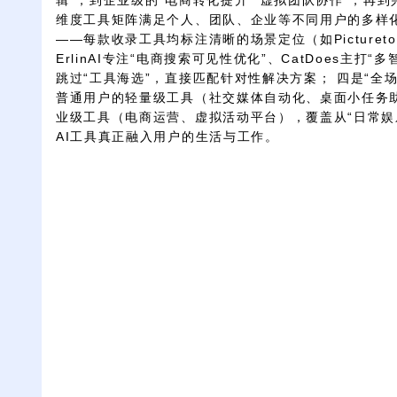
辑”，到企业级的“电商转化提升”“虚拟团队协作”，再到
维度工具矩阵满足个人、团队、企业等不同用户的多样化
——每款收录工具均标注清晰的场景定位（如PicturetoD
ErlinAI专注“电商搜索可见性优化”、CatDoes主打
跳过“工具海选”，直接匹配针对性解决方案； 四是“全
普通用户的轻量级工具（社交媒体自动化、桌面小任务
业级工具（电商运营、虚拟活动平台），覆盖从“日常娱乐
AI工具真正融入用户的生活与工作。