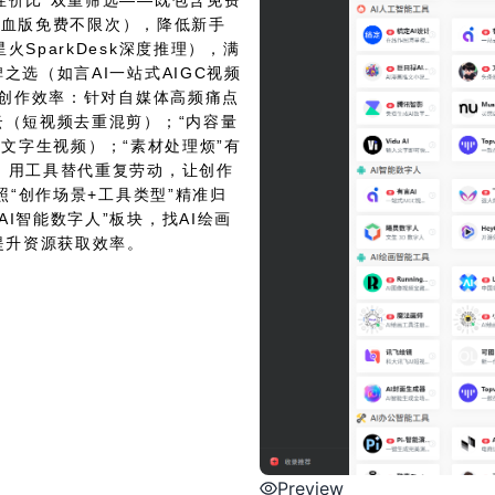
性价比”双重筛选——既包含免费
k满血版免费不限次），降低新手
SparkDesk深度推理），满
之选（如言AI一站式AIGC视频
升创作效率：针对自媒体高频痛点
云（短视频去重混剪）；“内容量
I（文字生视频）；“素材处理烦”有
，用工具替代重复劳动，让创作
照“创作场景+工具类型”精准归
I智能数字人”板块，找AI绘画
提升资源获取效率。
Preview