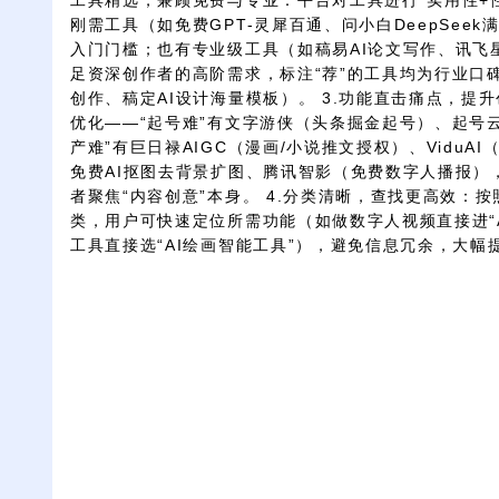
工具精选，兼顾免费与专业：平台对工具进行“实用性+
刚需工具（如免费GPT-灵犀百通、问小白DeepSee
入门门槛；也有专业级工具（如稿易AI论文写作、讯飞星火
足资深创作者的高阶需求，标注“荐”的工具均为行业口碑
创作、稿定AI设计海量模板）。 3.功能直击痛点，提
优化——“起号难”有文字游侠（头条掘金起号）、起号
产难”有巨日禄AIGC（漫画/小说推文授权）、ViduA
免费AI抠图去背景扩图、腾讯智影（免费数字人播报）
者聚焦“内容创意”本身。 4.分类清晰，查找更高效：按
类，用户可快速定位所需功能（如做数字人视频直接进“A
工具直接选“AI绘画智能工具”），避免信息冗余，大幅