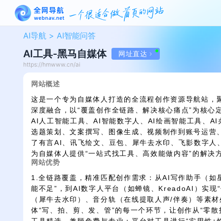
AI导航 >
AI智能问答
AI工具-黑马自媒体
网址直达
https://hmwww.cn/ai
网站概述
这是一个专为自媒体人打造的全流程创作资源导航站，聚
深度融合，以“覆盖创作全链路、解决核心痛点”为核心
AI人工智能工具、AI智能数字人、AI绘画智能工具、A
选题策划、文案撰写、图像生成、视频制作到账号运营
了有言AI、讯飞绘文、豆包、犀牛去水印、飞影数字人、L
为自媒体人提供“一站式找工具、高效能做内容”的解决
网站优势
1.全链路覆盖，精准匹配创作需求：从AI写作助手（如
能不足”，到AI数字人平台（如蝉镜、KreadoAI）实
（犀牛去水印）、音分轨（在线提取人声/伴奏）等素
体“写、拍、剪、发、管”的每一个环节，让创作从“零散找