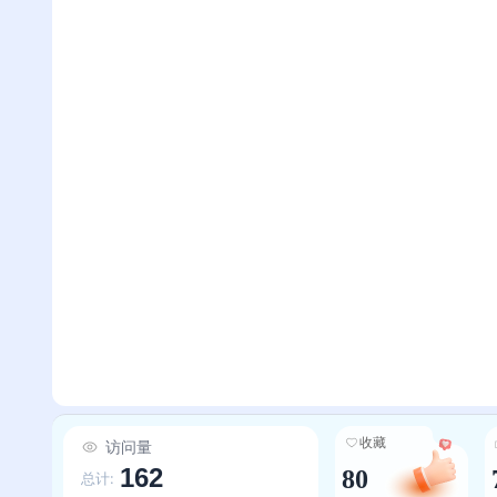
收藏
访问量
162
80
总计: