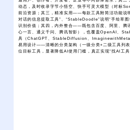
通用户、创作者、开发者、企业等不同群体需求；其二，
动态，及时收录字节小悟空、快手可灵大模型（对标So
前沿资源；其三，精准实用——每款工具附简洁功能说明（如
对话的信息提取工具”、“StableDoodle”说明“手
识别价值；其四，内外整合——既包含百度、阿里、腾讯
心一言、通义千问、腾讯智影），也覆盖OpenAI、Stabi
具（ChatGPT、StableDiffusion、Imaginewi
易用设计——清晰的分类架构（一级分类+二级工具列
位目标工具，显著降低AI使用门槛，真正实现“找AI工具