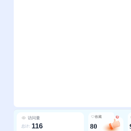
收藏
访问量
116
80
总计: