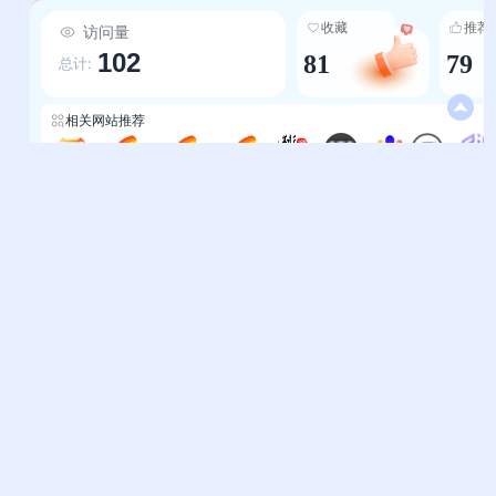
的“免费GPT国内版”到专业创作的“星火作家大神
收藏
推荐
访问量
（小说生成）”，从个人自媒体的“一帧秒创（AI绘
102
81
79
画）”到企业级的“讯飞智检（批量内容审查）”，覆
总计:
盖“沟通-写作-视觉-传播”全流程，满足个人、创作
者、企业等不同用户的多元需求。 2.信息详实，决
相关网站推荐
策效率高：每款工具均提炼关键信息点——如“免
费GPT国内版免登录”“AI提示语千种模板免费体验
MEO AI
视频-WayToAGI
市场营销-WayToAGI
音频-WayToAGI
新媒派
考拉AI导航
openi
学渣网
AI应用-映技
20次”“智元兔AI免费3000字论文写作”，同时标注
功能细节（如“5118-AI写作支持搜索引擎排名优
化”“即梦AI支持多元素融合创作”），用户无需跳转
帮助中心
站长通道
即可快速判断工具匹配度。 3.实用导向，兼顾免费
问题反馈
站点提交
与专业：既包含“灵动Ai”“小悟空”等完全免费的基
础工具，也提供“材料星（3天无限体验）”“智元兔
服务条款
关于我们
AI（免费3000字）”等有限免费的专业工具，甚至
隐私政策
联系我们
覆盖“NotionAI”“Jasper.ai”等海外热门工具的信
息，平衡了新手试用与专业需求。 4.时效性强，收
友情链接
录热门工具：同步更新行业最新动态，包含字节跳
妙易典
上班人导航
动“即梦AI”、OpenAI“Soraai”、腾讯“混元”、阿
里云“Wan2.1”等前沿工具，确保用户接触到最具
花猫导航
神马AI导航
创新性的AI应用。
办公人导航
终极导航