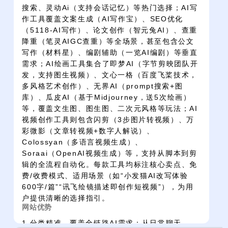
搜索、灵动Ai（支持会话记忆）等热门选择；AI写
作工具覆盖文案生成（AI写作宝）、SEO优化
（5118-AI写作）、论文创作（智元兔AI）、查重
降重（笔灵AIGC查重）等全场景，甚至包含公文
写作（材料星）、编剧辅助（一览AI编剧）等垂直
需求；AI绘画工具集合了即梦AI（字节剪映团队开
发，支持图生视频）、文心一格（百度飞桨技术，
多风格艺术创作）、无界AI（prompt搜索+图
库）、瓜皮AI（基于Midjourney，送5次绘画）
等，覆盖文生图、图生图、二次元风格等玩法；AI
视频创作工具则包含闪剪（3步图片转视频）、万
彩微影（文章转视频+数字人解说）、
Colossyan（多语言视频生成）、
Soraai（OpenAI视频生成）等，支持从脚本到剪
辑的全流程自动化。每款工具均标注核心卖点、免
费/收费模式、适用场景（如“小发猫AI改写体验
600字/篇”“讯飞绘镜描述即创作短视频”），为用
户提供清晰的选择指引。
网站优势
1.分类精准，覆盖全链路AI需求：从日常聊天